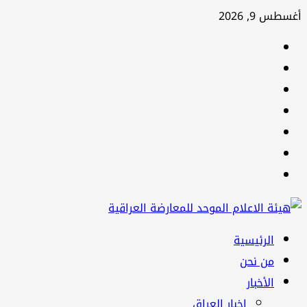
تخطي
أغسطس 9, 2026
إلى
facebook
المحتوى
Twitter
youtube
Linkedin
instagram
snapchat
Telegram
القائمة
الرئيسية
الرئيسية
من نحن
الأخبار
اخبار العراق