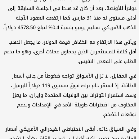
دولاراً للأونصة، بعد أن كان قد هبط في الجلسة السابقة إلى
أدنى مستوى له منذ 31 مارس. كما ارتفعت العقود الآجلة
للذهب الأمريكي تسليم يونيو بنسبة 0.4% لتبلغ 4578.50 دولاراً.
ويأتي هذا الارتفاع مع انخفاض قيمة الدولار، ما يجعل الذهب
أقل كلفة للمستثمرين الذين يحملون عملات أخرى، وهو ما يدعم
الطلب على المعدن النفيس.
في المقابل، لا تزال الأسواق تواجه ضغوطاً من جانب أسعار
الطاقة، إذ استقر خام برنت فوق مستوى 119 دولاراً للبرميل،
وسط استمرار التوترات بين الولايات المتحدة وإيران، ما يعزز
المخاوف من اضطرابات طويلة الأمد في الإمدادات ويدعم
توقعات التضخم.
وفي السياق ذاته، أبقى الاحتياطي الفيدرالي الأمريكي أسعار
الفائدة دون تغيير، لكنه أشار إلى تصاعد القلق بشأن التضخم،