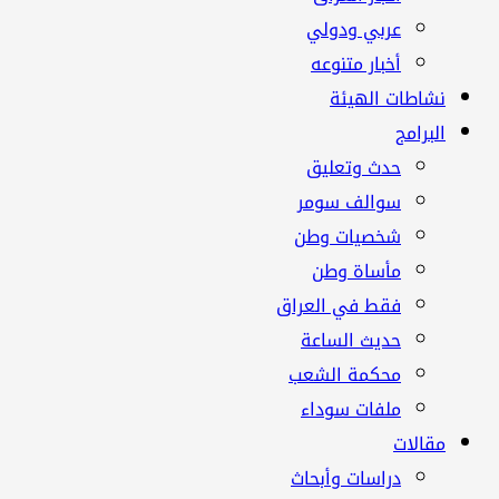
عربي ودولي
أخبار متنوعه
نشاطات الهيئة
البرامج
حدث وتعليق
سوالف سومر
شخصيات وطن
مأساة وطن
فقط في العراق
حديث الساعة
محكمة الشعب
ملفات سوداء
مقالات
دراسات وأبحاث