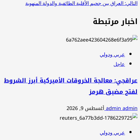
المقالات
التالي:
العراق بين جحيم الأقلية الطائفية والدولة المنهوبة
اخبار مرتبطة
عربي ودولي
عاجل
عراقجي: معالجة الخروقات الأميركية أبرز الشروط
لفتح مضيق هرمز
admin admin
أغسطس 9, 2026
عربي ودولي