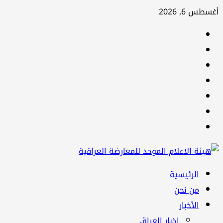
تخطي
أغسطس 6, 2026
إلى
facebook
المحتوى
Twitter
youtube
Linkedin
instagram
snapchat
Telegram
القائمة
الرئيسية
الرئيسية
من نحن
الأخبار
اخبار العراق