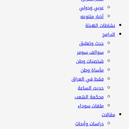
عربي ودولي
أخبار متنوعه
نشاطات الهيئة
البرامج
حدث وتعليق
سوالف سومر
شخصيات وطن
مأساة وطن
فقط في العراق
حديث الساعة
محكمة الشعب
ملفات سوداء
مقالات
دراسات وأبحاث