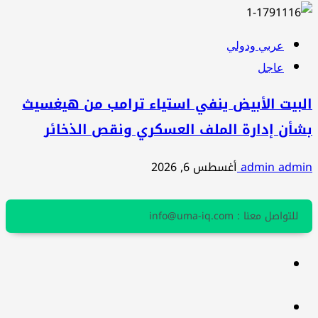
عربي ودولي
عاجل
البيت الأبيض ينفي استياء ترامب من هيغسيث
بشأن إدارة الملف العسكري ونقص الذخائر
admin admin
أغسطس 6, 2026
للتواصل معنا : info@uma-iq.com
facebook