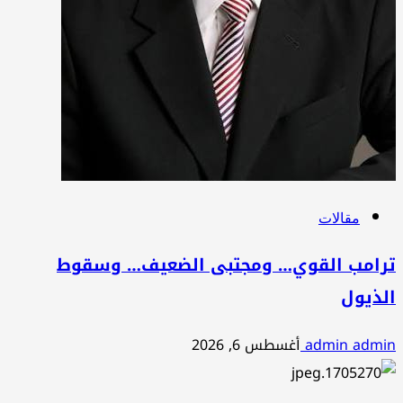
مقالات
ترامب القوي… ومجتبى الضعيف… وسقوط
الذيول
admin admin
أغسطس 6, 2026