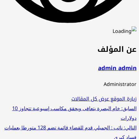
عن المؤلف
admin admin
Administrator
زيارة الموقع
عرض كل المقالات
تصفّح
السابق:
خام البصرة يتعافى ويحقق مكاسب إسبوعية تتجاوز 10
دولارات
المقالات
التالي:
نائب : الجميلي قدم للقضاء قائمة تضم 128 متورطا بعمليات
فساد كبرى