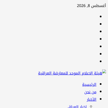
تخطي
أغسطس 8, 2026
إلى
facebook
المحتوى
Twitter
youtube
Linkedin
instagram
snapchat
Telegram
القائمة
الرئيسية
الرئيسية
من نحن
الأخبار
اخبار العراق