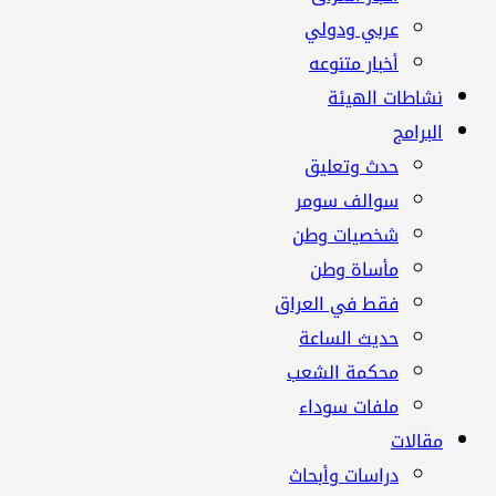
عربي ودولي
أخبار متنوعه
نشاطات الهيئة
البرامج
حدث وتعليق
سوالف سومر
شخصيات وطن
مأساة وطن
فقط في العراق
حديث الساعة
محكمة الشعب
ملفات سوداء
مقالات
دراسات وأبحاث