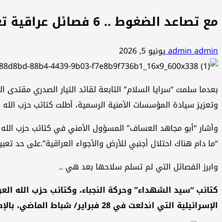
مع تصاعد الضغوط .. 6 فصائل عراقية تعلن التمرد وترفض تسليم سلاحها لحكومة الزيدي
admin admin
يونيو 5, 2026
بعدما سلمت “سرايا السلام” التابعة لقائد التيار الصدري مقتدى 
وتعزيز سيادة المؤسسات الأمنية الرسمية، أطلت كتائب حزب الله
وأشار “أبو مجاهد العساف” المسؤول الأمني في كتائب حزب الله 
“ما دام هناك احتلال أجنبي للأرض والأجواء العراقية”.على حد تعبير
وابرز الفصائل التي لم تسلم سلاحها بعد هي ..
كتائب “سيد الشهداء” وحركة النجباء، وكتائب حزب الله العر
الإسرائيلية التي اندلعت في 28 فبراير/ شباط الماضي، بالإضافة إلى كتائب كربلاء.