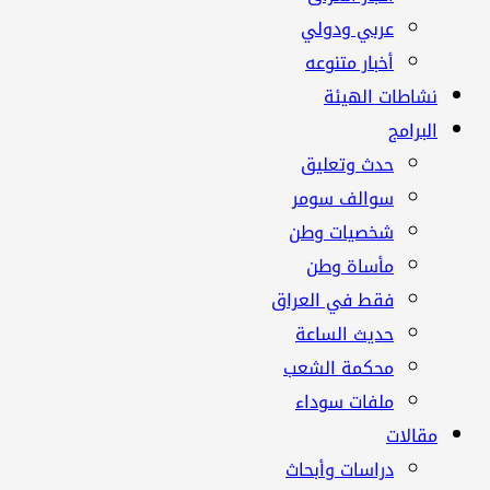
عربي ودولي
أخبار متنوعه
نشاطات الهيئة
البرامج
حدث وتعليق
سوالف سومر
شخصيات وطن
مأساة وطن
فقط في العراق
حديث الساعة
محكمة الشعب
ملفات سوداء
مقالات
دراسات وأبحاث