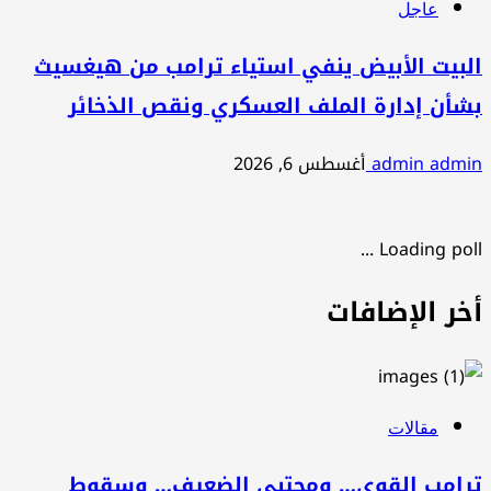
عاجل
البيت الأبيض ينفي استياء ترامب من هيغسيث
بشأن إدارة الملف العسكري ونقص الذخائر
admin admin
أغسطس 6, 2026
Loading poll ...
أخر الإضافات
مقالات
ترامب القوي… ومجتبى الضعيف… وسقوط