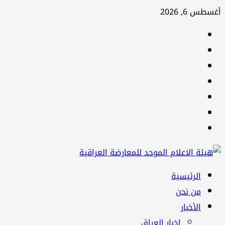
تخطي
أغسطس 6, 2026
إلى
facebook
المحتوى
Twitter
youtube
Linkedin
instagram
snapchat
Telegram
القائمة
الرئيسية
الرئيسية
من نحن
الأخبار
اخبار العراق