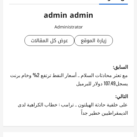
admin admin
Administrator
زيارة الموقع
عرض كل المقالات
ت
السابق:
ص
مع تعثر محادثات السلام .. أسعار النفط ترتفع 2% وخام برنت
يسجل107.49 دولار للبرميل
فّ
التالي:
ح
على خلفية حادثة الهيلتون .. ترامب : خطاب الكراهية لدى
ا
الديمقراطيين خطير جداً
ل