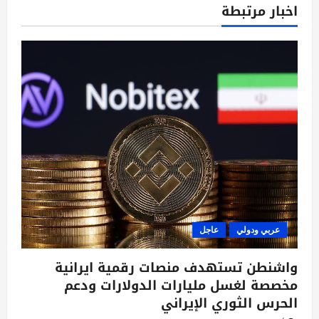
م
اخبار مرتبطة
ق
ا
ل
ا
ت
عربي ودولي
عاجل
واشنطن تستهدف منصات رقمية ايرانية
مخصصة لغسل مليارات الدولارات ودعم
الحرس الثوري الإيراني