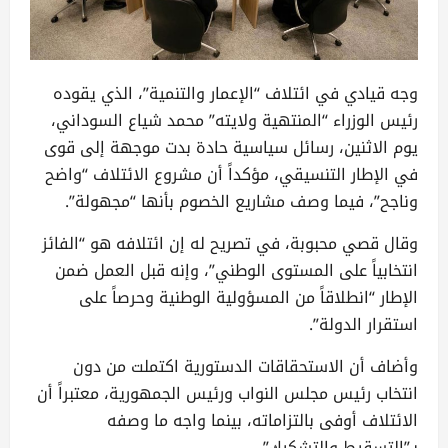
وجه قيادي في ائتلاف “الإعمار والتنمية”، الذي يقوده
رئيس الوزراء “المنتهية ولايته” محمد شياع السوداني،
يوم الاثنين، رسائل سياسية حادة بدت موجهة إلى قوى
في الإطار التنسيقي، مؤكداً أن مشروع الائتلاف “واضح
وناجح”، فيما وصف مشاريع الخصوم بأنها “مجهولة”.
وقال قصي محبوبة، في تصريح له إن ائتلافه هو “الفائز
انتخابياً على المستوى الوطني”، وإنه قبل العمل ضمن
الإطار “انطلاقاً من المسؤولية الوطنية وحرصاً على
استقرار الدولة”.
وأضاف أن الاستحقاقات الدستورية اكتملت من دون
انتخاب رئيس مجلس النواب ورئيس الجمهورية، معتبراً أن
الائتلاف أوفى بالتزاماته، بينما واجه ما وصفه
بـ”التسقيط والتشكيك”.