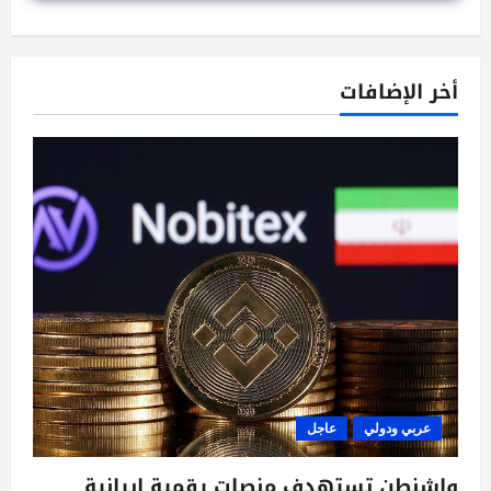
أخر الإضافات
عربي ودولي
عاجل
واشنطن تستهدف منصات رقمية ايرانية