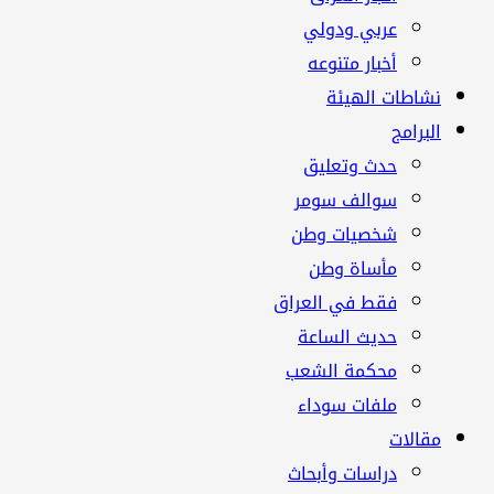
عربي ودولي
أخبار متنوعه
نشاطات الهيئة
البرامج
حدث وتعليق
سوالف سومر
شخصيات وطن
مأساة وطن
فقط في العراق
حديث الساعة
محكمة الشعب
ملفات سوداء
مقالات
دراسات وأبحاث