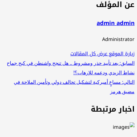
ن المؤلف
admin admi
Administrat
ارة الموقع
عرض كل المقالات
صفّح
سابق:
بعد تأييد حذر ومشروط .. هل تنجح واشنطن في كبح جماح
اط الزيدي ودعمه للإرهاب؟!
لمقالات
تالي:
مساعٍ أميركية لتشكيل تحالف دولي وتأمين الملاحة في
يق هرمز
خبار مرتبطة