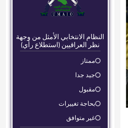
النظام الانتخابي الأمثل من وجهة
نظر العراقيين (استطلاع رأي)
ممتاز
9
جيد جدا
2
مقبول
2
بحاجة تغييرات
16
غير متوافق
38