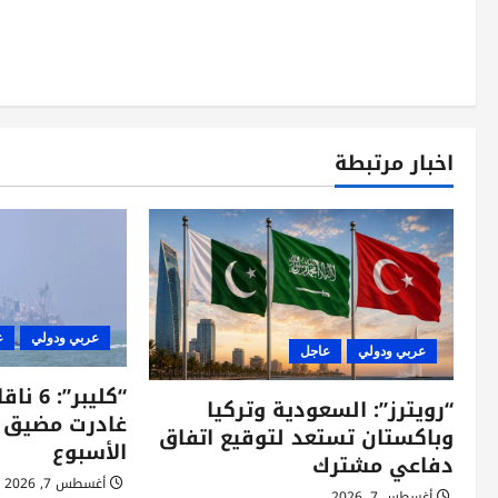
فّ
ح
ا
ل
اخبار مرتبطة
م
ق
ا
ل
عربي ودولي
ع
عربي ودولي
عاجل
ا
“كليبر
“رويترز”: السعودية وتركيا
ت
غادرت مضيق 
وباكستان تستعد لتوقيع اتفاق
الأسبوع
دفاعي مشترك
أغسطس 7, 2026
أغسطس 7, 2026