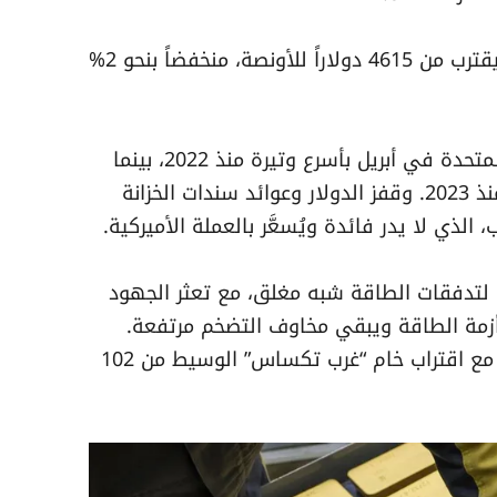
ونزل المعدن النفيس بما يصل إلى 0.8% ليقترب من 4615 دولاراً للأونصة، منخفضاً بنحو 2%
وارتفع تضخم أسعار الجملة في الولايات المتحدة في أبريل بأسرع وتيرة منذ 2022، بينما
صعد مؤشر أسعار المستهلكين بأكبر قدر منذ 2023. وقفز الدولار وعوائد سندات الخزانة
ي لتدفقات الطاقة شبه مغلق، مع تعثر الجهود
د أزمة الطاقة ويبقي مخاوف التضخم مرتفعة.
واتجه النفط إلى تسجيل مكسب أسبوعي، مع اقتراب خام “غرب تكساس” الوسيط من 102