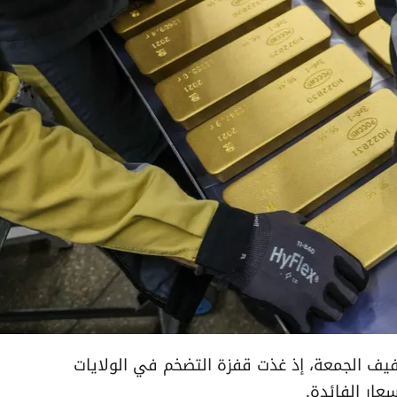
ف الجمعة، إذ غذت قفزة التضخم في الولايات
عار الفائدة.