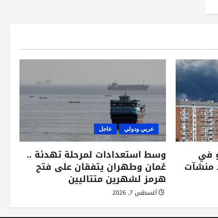
عربي ودولي
عاجل
و في
وسط استعدادات لمرحلة تهدئة ..
د منشآت
عُمان وطهران يتفقان على فتح
هرمز لشهرين متتاليين
أغسطس 7, 2026