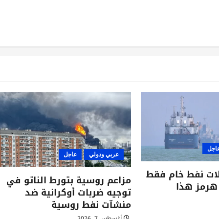
اجل
عربي ودولي
عاجل
”: 6 ناقلات نفط خام فقط
مزاعم روسية بتورط الناتو في
هرمز هذا
توجيه ضربات أوكرانية ضد
منشآت نفط روسية
أغسطس 7, 2026