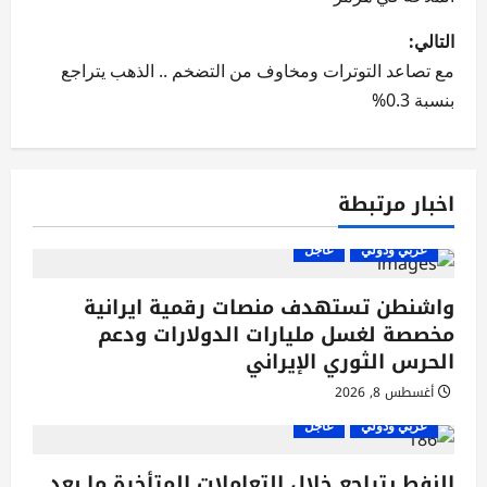
فّ
التالي:
ح
مع تصاعد التوترات ومخاوف من التضخم .. الذهب يتراجع
ا
بنسبة 0.3%
ل
م
اخبار مرتبطة
ق
عربي ودولي
عاجل
ا
واشنطن تستهدف منصات رقمية ايرانية
ل
مخصصة لغسل مليارات الدولارات ودعم
الحرس الثوري الإيراني
ا
أغسطس 8, 2026
ت
عربي ودولي
عاجل
النفط يتراجع خلال التعاملات المتأخرة ما بعد