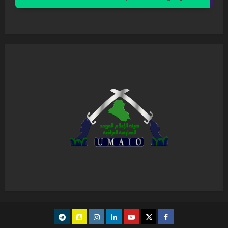
Telegram
snapchat
instagram
Linkedin
youtube
Twitter
facebook