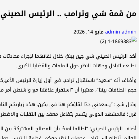
من قمة شي وترامب .. الرئيس الصيني 
admin admin
مايو 14, 2026
أكد الرئيس الصيني شي جين بينغ، خلال لقائهما لإجراء محادثات
تطلعه لتبادل وجهات النظر حول الملفات والقضايا الكبرى.
حجم الخلافات بيننا”، معتبرا أن “استقرار علاقتنا مع واشنطن أمر مف
قرن؛ فالمشهد الدولي يتسم بتفاعل معقد بين التقلبات والاضطرا
أضاف الرئيس الصيني: “لطالما آمنتُ بأن المصالح المشتركة بين ال
للعالم. أتطلع إلى تبادل وجهات النظر معكم، فخامة الرئيس، حول ال