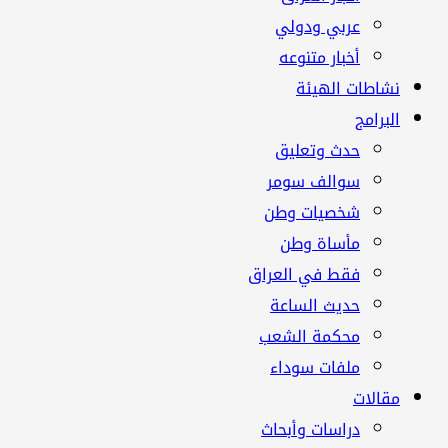
عربي ودولي
أخبار متنوعه
نشاطات الهيئة
البرامج
حدث وتعليق
سوالف سومر
شخصيات وطن
مأساة وطن
فقط في العراق
حديث الساعة
محكمة الشعب
ملفات سوداء
مقالات
دراسات وأبحاث