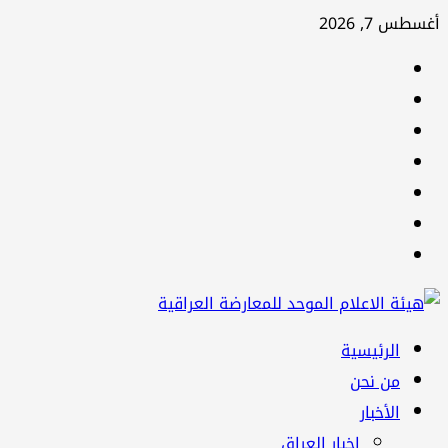
تخطي
أغسطس 7, 2026
إلى
facebook
المحتوى
Twitter
youtube
Linkedin
instagram
snapchat
Telegram
القائمة
الرئيسية
الرئيسية
من نحن
الأخبار
اخبار العراق