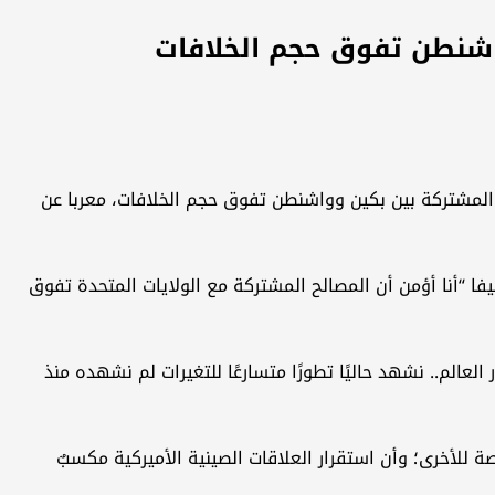
اشنطن تفوق حجم الخلافات
 المشتركة بين بكين وواشنطن تفوق حجم الخلافات، معربا عن
لصين منذ العام 2017، فيما “العالم أمام مفترق طرق”، مضيفا “أنا أؤمن أن المصالح المشتركة مع الولايات المتحدة تفوق
الصين بعد انقطاع دام 9 سنوات، واجتماعنا اليوم محط أنظار العالم.. نشهد حاليًا تطورًا متسارعًا للتغيرات لم نشهده منذ
ة للأخرى؛ وأن استقرار العلاقات الصينية الأميركية مكسبٌ