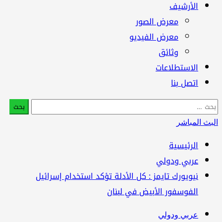
الأرشيف
معرض الصور
معرض الفيديو
وثائق
الاستطلاعات
اتصل بنا
البحث
عن:
البث المباشر
الرئيسية
عربي ودولي
نيويورك تايمز : كل الأدلة تؤكد استخدام إسرائيل
الفوسفور الأبيض في لبنان
عربي ودولي