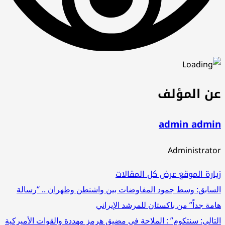
عن المؤلف
admin admin
Administrator
زيارة الموقع
عرض كل المقالات
تصفّح
السابق:
وسط جمود المفاوضات بين واشنطن وطهران .. “رسالة
هامة جداً” من باكستان للمرشد الإيراني
المقالات
التالي:
سنتكوم” : الملاحة في مضيق هرمز مهددة والقوات الأميركية