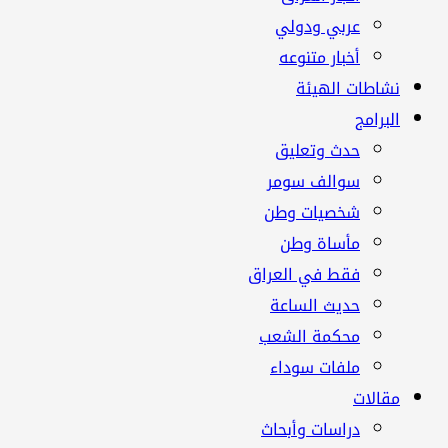
عربي ودولي
أخبار متنوعه
نشاطات الهيئة
البرامج
حدث وتعليق
سوالف سومر
شخصيات وطن
مأساة وطن
فقط في العراق
حديث الساعة
محكمة الشعب
ملفات سوداء
مقالات
دراسات وأبحاث