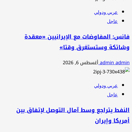
عربي ودولي
عاجل
فانس: المفاوضات مع الإيرانيين «معقدة
وشائكة وستستغرق وقتا»
admin admin
أغسطس 6, 2026
عربي ودولي
عاجل
النفط يتراجع وسط آمال التوصل لإتفاق بين
أمريكا وإيران