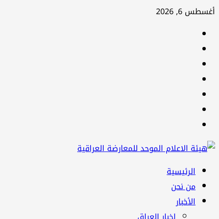
تخطي
أغسطس 6, 2026
إلى
facebook
المحتوى
Twitter
youtube
Linkedin
instagram
snapchat
Telegram
القائمة
الرئيسية
الرئيسية
من نحن
الأخبار
اخبار العراق