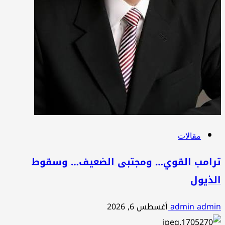
مقالات
ترامب القوي… ومجتبى الضعيف… وسقوط
الذيول
admin admin
أغسطس 6, 2026