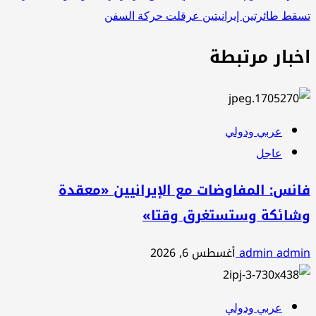
تسقط طائرتين إيرانيتين عرقلت حركة السفن
اخبار مرتبطة
عربي ودولي
عاجل
فانس: المفاوضات مع الإيرانيين «معقدة
وشائكة وستستغرق وقتا»
admin admin
أغسطس 6, 2026
عربي ودولي