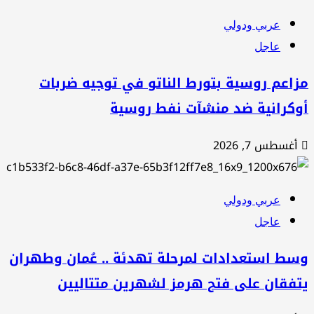
عربي ودولي
عاجل
اعم روسية بتورط الناتو في توجيه ضربات
وكرانية ضد منشآت نفط روسية
أغسطس 7, 2026
عربي ودولي
عاجل
سط استعدادات لمرحلة تهدئة .. عُمان وطهران
تفقان على فتح هرمز لشهرين متتاليين