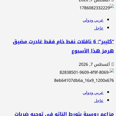
عربي ودولي
عاجل
“كليبر”: 6 ناقلات نفط خام فقط غادرت مضيق
رمز هذا الأسبوع
أغسطس 7, 2026
عربي ودولي
عاجل
اعم روسية بتورط الناتو في توجيه ضربات