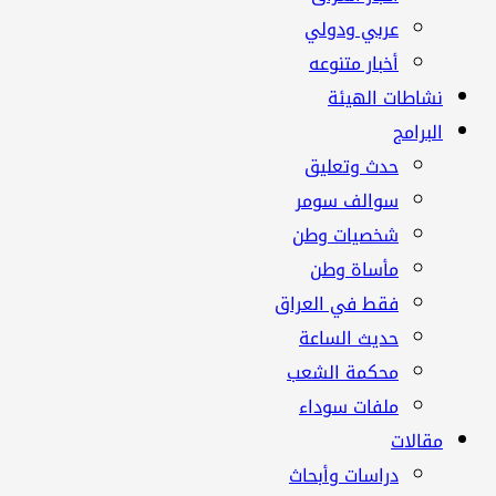
عربي ودولي
أخبار متنوعه
نشاطات الهيئة
البرامج
حدث وتعليق
سوالف سومر
شخصيات وطن
مأساة وطن
فقط في العراق
حديث الساعة
محكمة الشعب
ملفات سوداء
مقالات
دراسات وأبحاث