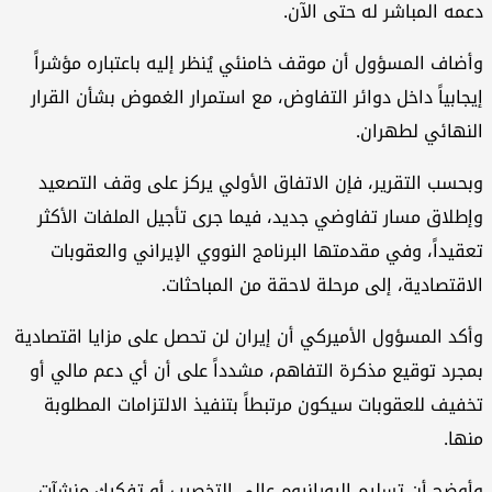
مه المباشر له حتى الآن.
ضاف المسؤول أن موقف خامنئي يُنظر إليه باعتباره مؤشراً
جابياً داخل دوائر التفاوض، مع استمرار الغموض بشأن القرار
نهائي لطهران.
حسب التقرير، فإن الاتفاق الأولي يركز على وقف التصعيد
طلاق مسار تفاوضي جديد، فيما جرى تأجيل الملفات الأكثر
قيداً، وفي مقدمتها البرنامج النووي الإيراني والعقوبات
اقتصادية، إلى مرحلة لاحقة من المباحثات.
كد المسؤول الأميركي أن إيران لن تحصل على مزايا اقتصادية
جرد توقيع مذكرة التفاهم، مشدداً على أن أي دعم مالي أو
فيف للعقوبات سيكون مرتبطاً بتنفيذ الالتزامات المطلوبة
ها.
وضح أن تسليم اليورانيوم عالي التخصيب أو تفكيك منشآت