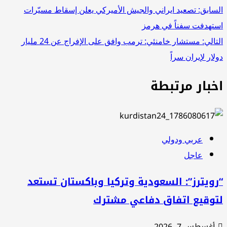
صفّح
سابق:
تصعيد ايراني والجيش الأميركي يعلن إسقاط مسيّرات
تهدفت سفناً في هرمز
لمقالات
تالي:
مستشار خامنئي: ترمب وافق على الإفراج عن 24 مليار
لار لإيران سراً
خبار مرتبطة
عربي ودولي
عاجل
ويترز”: السعودية وتركيا وباكستان تستعد
توقيع اتفاق دفاعي مشترك
أغسطس 7, 2026