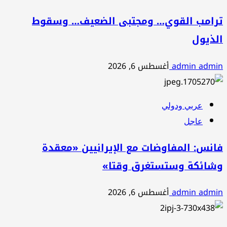
ترامب القوي… ومجتبى الضعيف… وسقوط
الذيول
admin admin
أغسطس 6, 2026
عربي ودولي
عاجل
فانس: المفاوضات مع الإيرانيين «معقدة
وشائكة وستستغرق وقتا»
admin admin
أغسطس 6, 2026