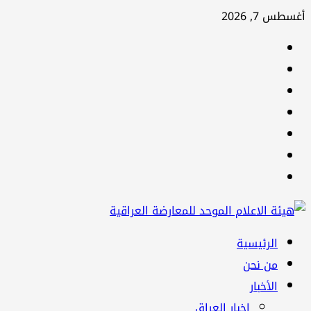
تخطي
أغسطس 7, 2026
إلى
facebook
المحتوى
Twitter
youtube
Linkedin
instagram
snapchat
Telegram
القائمة
الرئيسية
الرئيسية
من نحن
الأخبار
اخبار العراق