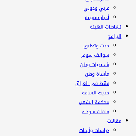
عربي ودولي
أخبار متنوعه
نشاطات الهيئة
البرامج
حدث وتعليق
سوالف سومر
شخصيات وطن
مأساة وطن
فقط في العراق
حديث الساعة
محكمة الشعب
ملفات سوداء
مقالات
دراسات وأبحاث