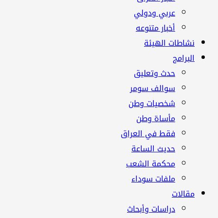
عربي ودولي
أخبار متنوعه
نشاطات الهيئة
البرامج
حدث وتعليق
سوالف سومر
شخصيات وطن
مأساة وطن
فقط في العراق
حديث الساعة
محكمة الشعب
ملفات سوداء
مقالات
دراسات وأبحاث