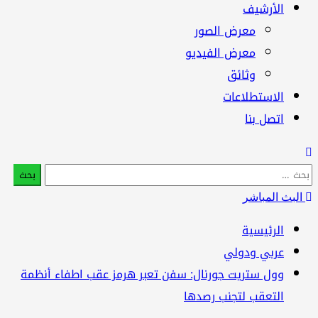
الأرشيف
معرض الصور
معرض الفيديو
وثائق
الاستطلاعات
اتصل بنا
بحث
:
البث المباشر
الرئيسية
عربي ودولي
وول ستريت جورنال: سفن تعبر هرمز عقب اطفاء أنظمة
التعقب لتجنب رصدها