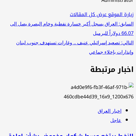
Administrat
ارة الموقع
عرض كل المقالات
صفّح
سابق:
العراق يسجل أكبر خسارة نفطية وخام البصرة يصل الى
دولاراً للبرميل
لمقالات
تالي:
تصعيد إسرائيلي عنيف .. وغارات تستهدف جنوب لبنان
نذارات بإخلاء جماعي
خبار مرتبطة
اخبار العراق
عاجل