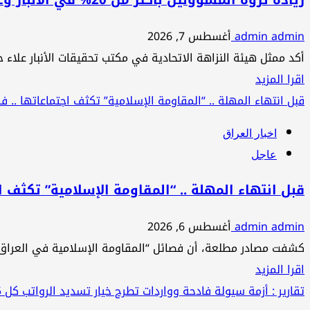
زيادة ثروة المسؤولين بأكثر من 20% في الأنبار وعلي الزيدي يقف عند عتبة الجميلي ويتخاذل..
الصيانة
admin admin
أغسطس 7, 2026
..
أكد ممثل هيئة النزاهة الاتحادية في مكتب تحقيقات الأنبار علاء 
الفاسدون
اقرأ
اقرا المزيد
في
المزيد
قبل انتهاء المهلة .. “المقاومة الإسلامية” تكثف اجتماعاتها ..
هدنة
عن
والصفقات
اخبار العراق
زيادة
تعقد
عاجل
ثروة
في
المسؤولين
الخضراء
قبل انتهاء المهلة .. “المقاومة الإسلامية” تكثف 
بأكثر
والزيدي
admin admin
أغسطس 6, 2026
من
يتغافل
كشفت مصادر مطلعة، أن فصائل “المقاومة الإسلامية في العراق”
20%
ويتخاذل
اقرأ
اقرا المزيد
في
..
المزيد
تقارير : أزمة سيولة فادحة وواردات تطرح خيار تسديد الرواتب كل 45 يوماً
الأنبار