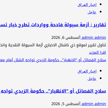
عن
وعلي
اخبار العراق
قبل
الزيدي
عاجل
انتهاء
يقف
المهلة
عند
تقارير : أزمة سيولة فادحة وواردات تطرح خيار تسديد الر
..
عتبة
admin admin
أغسطس 6, 2026
“المقاومة
الجميلي
تناول تقرير لموقع ذي ناشنال الاخباري أزمة السيولة النقدية وانخفاض
الإسلامية”
ويتخاذل..
اقرأ
اقرا المزيد
تكثف
المزيد
سلاح الفصائل أو “الانهيار”.. حكومة الزيدي تواجه الشلل أمام مع
اجتماعاتها
عن
..
اخبار العراق
تقارير
فهل
عاجل
:
تضع
أزمة
الزيدي
سلاح الفصائل أو “الانهيار”.. حكومة الزيدي تواجه
سيولة
في
admin admin
أغسطس 5, 2026
فادحة
زاوية