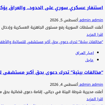
تتصاعد
استنفار عسكري سوري على الحدود.. والعراق يؤك
..
admin admin
أغسطس 5, 2026
وخبراء
أعلنت السلطات السورية رفع مستوى الجاهزية العسكرية وإدخال قط
يؤكدون
اقرأ
اقرا المزيد
:
المزيد
“مخالفات بيئية” تحرك دعوى بحق أكبر مستشفى للنسائية والأطف
:
عن
طباعة
اخبار العراق
استنفار
“العملة”
عاجل
عسكري
أخطر
سوري
حلول
“مخالفات بيئية” تحرك دعوى بحق أكبر مستشفى لل
على
شح
admin admin
أغسطس 4, 2026
الحدود..
السيولة
أعلنت مديرية شرطة البيئة في ديالى، إقامة دعوى قضائية بحق 
والعراق
اقرأ
اقرا المزيد
يؤكد: