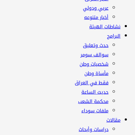
عربي ودولي
أخبار متنوعه
نشاطات الهيئة
البرامج
حدث وتعليق
سوالف سومر
شخصيات وطن
مأساة وطن
فقط في العراق
حديث الساعة
محكمة الشعب
ملفات سوداء
مقالات
دراسات وأبحاث