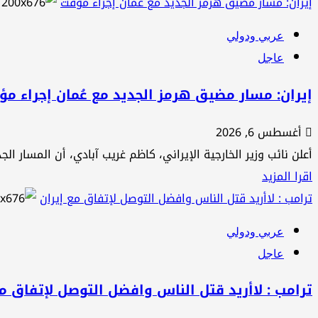
المزيد
إيران: مسار مضيق هرمز الجديد مع عُمان إجراء مؤقت
أمريكا
عن
وإيران
عربي ودولي
البيت
عاجل
الأبيض
ينفي
إيران: مسار مضيق هرمز الجديد مع عُمان إجراء م
استياء
أغسطس 6, 2026
ترامب
أعلن نائب وزير الخارجية الإيراني، كاظم غريب آبادي، أن المسار ال
من
اقرأ
اقرا المزيد
هيغسيث
المزيد
ترامب : لاأريد قتل الناس وافضل التوصل لإتفاق مع إيران
بشأن
عن
إدارة
عربي ودولي
إيران:
الملف
عاجل
مسار
العسكري
مضيق
ونقص
ترامب : لاأريد قتل الناس وافضل التوصل لإتفاق مع
هرمز
الذخائر