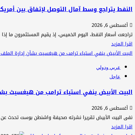
مع
النفط يتراجع وسط آمال التوصل لإتفاق بين أمريكا
الإيرانيين
أغسطس 6, 2026
«معقدة
تراجعت أسعار النفط، اليوم الخميس، إذ يقيم المستثمرون ⁠ما إذا كا
وشائكة
اقرأ
اقرا المزيد
وستستغرق
المزيد
البيت الأبيض ينفي استياء ترامب من هيغسيث بشأن إدارة الملف
وقتا»
عن
عربي ودولي
النفط
عاجل
يتراجع
وسط
البيت الأبيض ينفي استياء ترامب من هيغسيث بشأ
آمال
أغسطس 6, 2026
التوصل
نفى البيت الأبيض تقريرا نشرته صحيفة واشنطن بوست تحدث عن تصا
لإتفاق
اقرأ
اقرا المزيد
بين