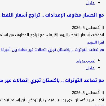
عاجل
تصاعد
الخسائر
مع انحسار مخاوف الإمدادات .. تراجع أسعار النفط وخام برنت يهبط
..
أغسطس 5, 2026
لماذا
انخفضت أسعار النفط، اليوم الأربعاء، مع تراجع المخاوف من استم
غيّر
اقرأ
اقرا المزيد
البنتاغون
المزيد
مع تصاعد التوترات .. باكستان تجري اتصالات غير معلنة بين أميركا 
طريقة
عن
إحصاء
عربي ودولي
مع
ضحاياه
عاجل
انحسار
في
مخاوف
حرب
مع تصاعد التوترات .. باكستان تجري اتصالات غير مع
الإمدادات
إيران؟
أغسطس 5, 2026
..
أكد سفير باكستان لدى روسيا، فيصل نياز ترمذي، أن إسلام آباد تج
تراجع