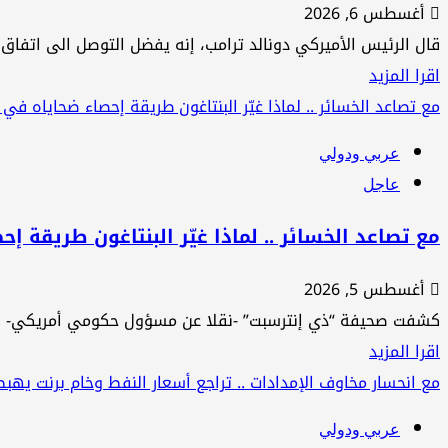
أغسطس 6, 2026
الجديد
قال الرئيس الأميركي دونالد ترامب، إنه يفضل التوصل الى اتفاق 
مع
اقرأ
اقرا المزيد
عُمان
المزيد
مع تصاعد الخسائر .. لماذا غيّر البنتاغون طريقة إحصاء ضحاياه في 
إجراء
عن
مؤقت
عربي ودولي
ترامب
عاجل
:
لاأريد
مع تصاعد الخسائر .. لماذا غيّر البنتاغون طريقة إ
قتل
أغسطس 5, 2026
الناس
كشفت صحيفة “ذي إنترسبت” -نقلا عن مسؤول حكومي أمريكي- أن وز
وافضل
اقرأ
اقرا المزيد
التوصل
المزيد
مع انحسار مخاوف الإمدادات .. تراجع أسعار النفط وخام برنت يهبط إلى 78.38 دولاراً 
لإتفاق
عن
مع
عربي ودولي
مع
إيران