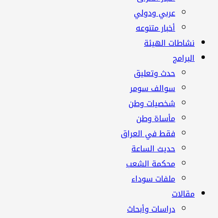
عربي ودولي
أخبار متنوعه
نشاطات الهيئة
البرامج
حدث وتعليق
سوالف سومر
شخصيات وطن
مأساة وطن
فقط في العراق
حديث الساعة
محكمة الشعب
ملفات سوداء
مقالات
دراسات وأبحاث