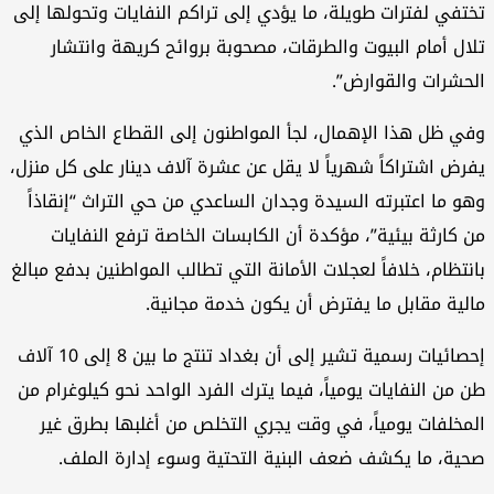
تفي لفترات طويلة، ما يؤدي إلى تراكم النفايات وتحولها إلى
ال أمام البيوت والطرقات، مصحوبة بروائح كريهة وانتشار
حشرات والقوارض”.
ي ظل هذا الإهمال، لجأ المواطنون إلى القطاع الخاص الذي
رض اشتراكاً شهرياً لا يقل عن عشرة آلاف دينار على كل منزل،
و ما اعتبرته السيدة وجدان الساعدي من حي التراث “إنقاذاً
 كارثة بيئية”، مؤكدة أن الكابسات الخاصة ترفع النفايات
نتظام، خلافاً لعجلات الأمانة التي تطالب المواطنين بدفع مبالغ
لية مقابل ما يفترض أن يكون خدمة مجانية.
إحصائيات رسمية تشير إلى أن بغداد تنتج ما بين 8 إلى 10 آلاف
 من النفايات يومياً، فيما يترك الفرد الواحد نحو كيلوغرام من
مخلفات يومياً، في وقت يجري التخلص من أغلبها بطرق غير
ية، ما يكشف ضعف البنية التحتية وسوء إدارة الملف.