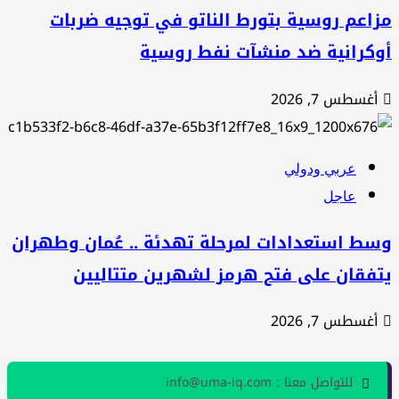
اعم روسية بتورط الناتو في توجيه ضربات
وكرانية ضد منشآت نفط روسية
أغسطس 7, 2026
عربي ودولي
عاجل
سط استعدادات لمرحلة تهدئة .. عُمان وطهران
تفقان على فتح هرمز لشهرين متتاليين
أغسطس 7, 2026
للتواصل معنا : info@uma-iq.com