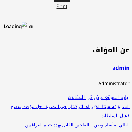
Print
ن المؤلف
admi
Administrat
ارة الموقع
عرض كل المقالات
صفّح
سابق:
سفينتا الكهرباء التركيتان في البصرة.. حل مؤقت يفضح
ل السلطات
لمقالات
تالي:
مأساة وطن .. الطحين القاتل يهدد حياة العراقيين