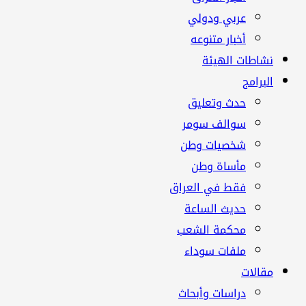
عربي ودولي
أخبار متنوعه
نشاطات الهيئة
البرامج
حدث وتعليق
سوالف سومر
شخصيات وطن
مأساة وطن
فقط في العراق
حديث الساعة
محكمة الشعب
ملفات سوداء
مقالات
دراسات وأبحاث