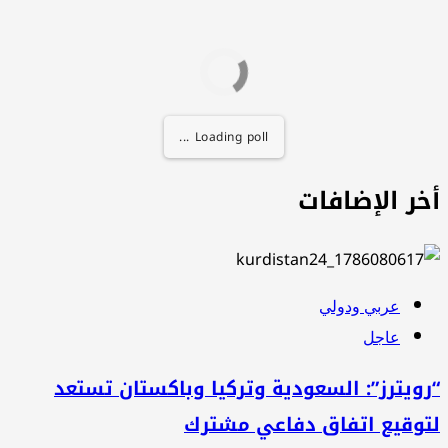
Loading poll ...
خر الإضافات
عربي ودولي
عاجل
ويترز”: السعودية وتركيا وباكستان تستعد
توقيع اتفاق دفاعي مشترك