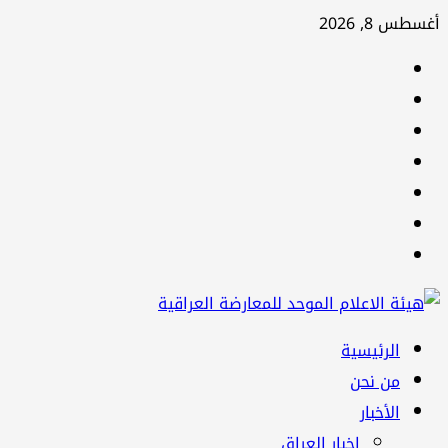
تخطي
أغسطس 8, 2026
إلى
facebook
المحتوى
Twitter
youtube
Linkedin
instagram
snapchat
Telegram
القائمة
الرئيسية
الرئيسية
من نحن
الأخبار
اخبار العراق