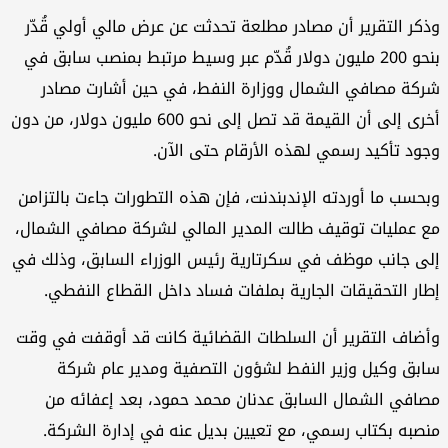
وذكر التقرير أن مصادر مطلعة تحدثت عن عرض مالي أولي قُدّر
بنحو 200 مليون دولار قُدّم عبر وسيط مرتبط بمنصب سابق في
شركة مصافي الشمال ووزارة النفط، في حين أشارت مصادر
أخرى إلى أن القيمة قد تصل إلى نحو 600 مليون دولار، من دون
وجود تأكيد رسمي لهذه الأرقام حتى الآن.
وبحسب ما أوردته الإندبندنت، فإن هذه التطورات جاءت بالتزامن
مع عمليات توقيف طالت المدير المالي لشركة مصافي الشمال،
إلى جانب موظف في سكرتارية رئيس الوزراء السابق، وذلك في
إطار التحقيقات الجارية بملفات فساد داخل القطاع النفطي.
وأضاف التقرير أن السلطات القضائية كانت قد أوقفت في وقت
سابق وكيل وزير النفط لشؤون التصفية ومدير عام شركة
مصافي الشمال السابق عدنان محمد حمود، بعد إعفائه من
منصبه بكتاب رسمي، مع تعيين بديل عنه في إدارة الشركة.