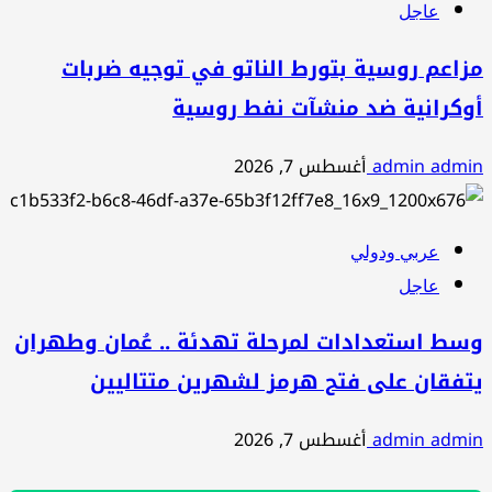
عاجل
مزاعم روسية بتورط الناتو في توجيه ضربات
أوكرانية ضد منشآت نفط روسية
admin admin
أغسطس 7, 2026
عربي ودولي
عاجل
وسط استعدادات لمرحلة تهدئة .. عُمان وطهران
يتفقان على فتح هرمز لشهرين متتاليين
admin admin
أغسطس 7, 2026