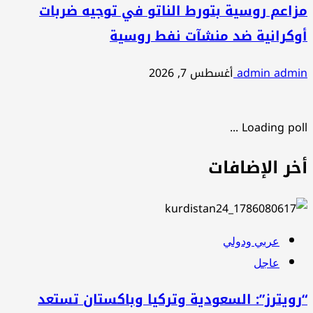
مزاعم روسية بتورط الناتو في توجيه ضربات
أوكرانية ضد منشآت نفط روسية
admin admin
أغسطس 7, 2026
Loading poll ...
أخر الإضافات
عربي ودولي
عاجل
“رويترز”: السعودية وتركيا وباكستان تستعد