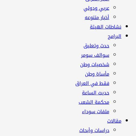
عربي ودولي
أخبار متنوعه
نشاطات الهيئة
البرامج
حدث وتعليق
سوالف سومر
شخصيات وطن
مأساة وطن
فقط في العراق
حديث الساعة
محكمة الشعب
ملفات سوداء
مقالات
دراسات وأبحاث