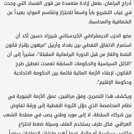
راج البرلمان، بفعل إرادة متعمدة من قوى الفساد التي وجدت
 غياب التشريع باباً واسعاً للابتزاز وتقاسم الموارد بعيداً عن
شفافية والمحاسبة.
و الحزب الديمقراطي الكردستاني شيرزاد حسين أكد أن
تمرار الاتفاق النفطي بين بغداد وأربيل “مرهون بإقرار قانون
نفط والغاز من قبل الدورة البرلمانية المقبلة”، مشيراً إلى أن
لكتل السياسية والحكومات السابقة تعمدت تعطيل طرح
قانون، لإبقاء الأزمة المالية قائمة بين الحكومة الاتحادية
كومة الإقليم”.
كشف هذا التصريح، وفق مراقبين، عمق الأزمة البنيوية في
ام المحاصصة الذي حوّل الثروة النفطية إلى ورقة تفاوض
ن شركاء السلطة، لا إلى مورد وطني يصب في مصلحة الشعب
عراقي. فكل طرف يستخدم الملف وسيلة ضغط لانتزاع
اسب سياسية أو مالية، فيما تُهدر مليارات الدولارات سنوياً