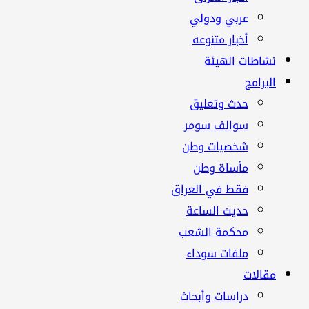
عربي ودولي
أخبار متنوعه
نشاطات الهيئة
البرامج
حدث وتعليق
سوالف سومر
شخصيات وطن
مأساة وطن
فقط في العراق
حديث الساعة
محكمة الشعب
ملفات سوداء
مقالات
دراسات وأبحاث