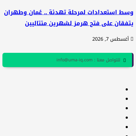
سط استعدادات لمرحلة تهدئة .. عُمان وطهران
تفقان على فتح هرمز لشهرين متتاليين
أغسطس 7, 2026
للتواصل معنا : info@uma-iq.com
facebook
Twitter
youtube
Linkedin
instagram