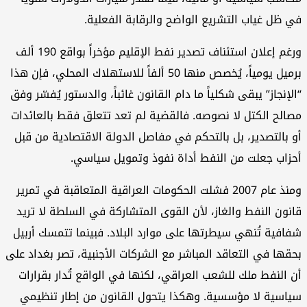
 ظل غياب التشريع الواضح والرقابة الفعلية.
ورغم إعلان استئناف تصدير نفط الإقليم مؤخراً بواقع 190 ألف
برميل يومياً، يُخصص منها 50 ألفاً للاستهلاك المحلي، فإن هذا
لإنجاز” يبقى شكلياً ما دام القانون غائباً، والدستور يُفسّر وفق
الح الكتل لا نصوصه. فالقضية لم تعد تتعلق فقط بالعائدات
 بالتصدير، بل بالتحكم في مفاصل الدولة الاقتصادية من قبل
زاب جعلت من النفط أداة نفوذ وتمويل سياسي.
ومنذ عام 2007 فشلت الحكومات العراقية المتعاقبة في تمرير
نون النفط والغاز، لأن القوى المتشاركة في السلطة لا تريد
افية تُنهي سيطرتها على موارد البلاد. فبينما تتمسك أربيل
قها في التعاقد المباشر مع الشركات الأجنبية، تصر بغداد على
 النفط ملك للشعب العراقي، لكنها في الواقع تُدار بقرارات
اسية لا مؤسسية. وهكذا يتحول القانون من إطار تنظيمي