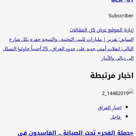
Subscrib
ارة الموقع
عرض كل المقالات
صفّح
سابق:
تقرير | مليارات للبنى التحتية.. والنتيجة حفرة بكل شارع
تالي:
انفلات أمني جديد على حدود العراق.. 25 أجنبياً حاولوا التسلل
لمقالات
ى ديالى والأنبار
خبار مرتبطة
اخبار العراق
عاجل
ملة الفجر» تحت الصيانة .. الفاسدون في