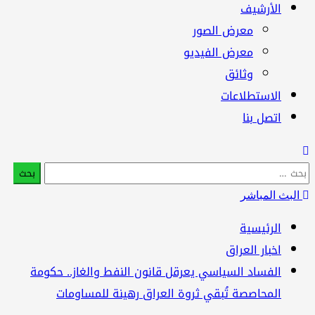
الأرشيف
معرض الصور
معرض الفيديو
وثائق
الاستطلاعات
اتصل بنا
بحث
:
البث المباشر
الرئيسية
اخبار العراق
الفساد السياسي يعرقل قانون النفط والغاز.. حكومة
المحاصصة تُبقي ثروة العراق رهينة للمساومات