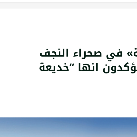
ة» في صحراء النجف
يؤكدون انها “خديعة