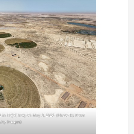
in Najaf, Iraq on May 3, 2026. (Photo by Karar
etty Images)