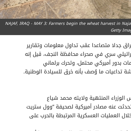
NAJAF, IRAQ - MAY 3: Farmers begin the wheat harvest in Najaf
Getty Ima
اق جدلا متصاعدا عقب تداول معلومات وتقارير
ائيلي سري في صحراء محافظة النجف، قيل إنه
ات بدور أميركي محتمل، وتحرك برلماني
شة تداعيات ما وُصف بأنه خرق للسيادة الوطنية.
لوزراء المنتهية ولايته محمد شياع
تحدثت عنه مصادر أميركية لصحيفة “وول ستريت
خلال العمليات العسكرية المرتبطة بالحرب على