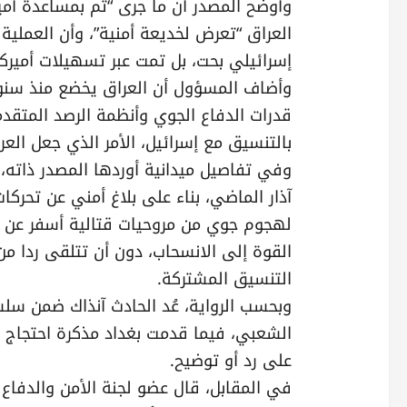
وأوضح المصدر أن ما جرى “تم بمساعدة أمير
العراق “تعرض لخديعة أمنية”، وأن العملية
إسرائيلي بحت، بل تمت عبر تسهيلات أميرك
وأضاف المسؤول أن العراق يخضع منذ سنوا
قدرات الدفاع الجوي وأنظمة الرصد المتق
بالتنسيق مع إسرائيل، الأمر الذي جعل العر
وفي تفاصيل ميدانية أوردها المصدر ذاته، 
آذار الماضي، بناء على بلاغ أمني عن تحرك
لهجوم جوي من مروحيات قتالية أسفر عن ا
القوة إلى الانسحاب، دون أن تتلقى ردا من 
التنسيق المشتركة.
وبحسب الرواية، عُد الحادث آنذاك ضمن سل
الشعبي، فيما قدمت بغداد مذكرة احتجاج 
على رد أو توضيح.
في المقابل، قال عضو لجنة الأمن والدفاع ا