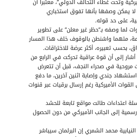
كية وتحت غطاء التحالف الدولي”، معتبرا أن
 لا يمكن وصفها بأنها تفوق استخباري
ية، على حد قوله.
ت لما وصفه بـ”حظر غير معلن” على تطوير
دمة، متهما واشنطن بالوقوف خلف هذا المسار
اق، بحسب تعبيره، أكثر عرضة للاختراقات.
أشار إلى أن قوة عراقية تحركت في الرابع من
ات مروحية في صحراء النجف، قبل أن تتعرض
ستشهاد جندي وإصابة اثنين آخرين، ما دفع
القوات الأميركية رغم إرسال برقيات عبر قنوات
سلة اعتداءات طالت مواقع تابعة للحشد
رسمية إلى الجانب الأميركي من دون الحصول
لنيابية محمد الشمري إن البرلمان سيباشر