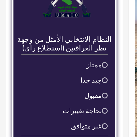
النظام الانتخابي الأمثل من وجهة
نظر العراقيين (استطلاع رأي)
ممتاز
9
جيد جدا
2
مقبول
2
بحاجة تغييرات
16
غير متوافق
38