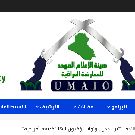
البرامج
مقالات
الأرشيف
الاستطلاعات
لنجف تثير الجدل.. ونواب يؤكدون انها “خديعة أمريكية”