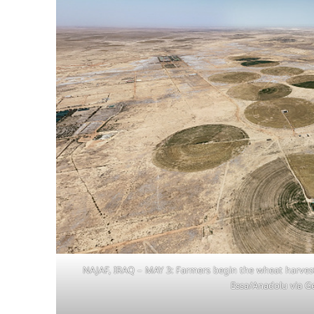
NAJAF, IRAQ – MAY 3: Farmers begin the wheat harvest 
Essa/Anadolu via G