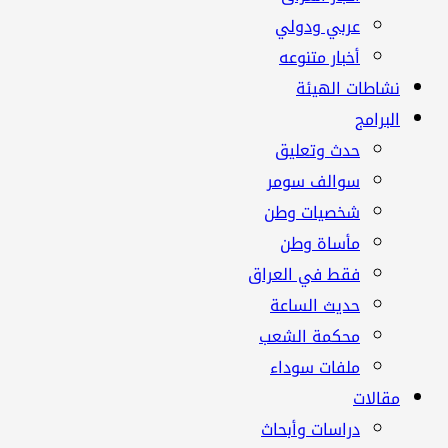
عربي ودولي
أخبار متنوعه
نشاطات الهيئة
البرامج
حدث وتعليق
سوالف سومر
شخصيات وطن
مأساة وطن
فقط في العراق
حديث الساعة
محكمة الشعب
ملفات سوداء
مقالات
دراسات وأبحاث