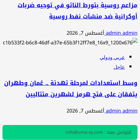
مزاعم روسية بتورط الناتو في توجيه ضربات
أوكرانية ضد منشآت نفط روسية
admin admin
أغسطس 7, 2026
عربي ودولي
عاجل
وسط استعدادات لمرحلة تهدئة .. عُمان وطهران
يتفقان على فتح هرمز لشهرين متتاليين
admin admin
أغسطس 7, 2026
للتواصل معنا : info@uma-iq.com