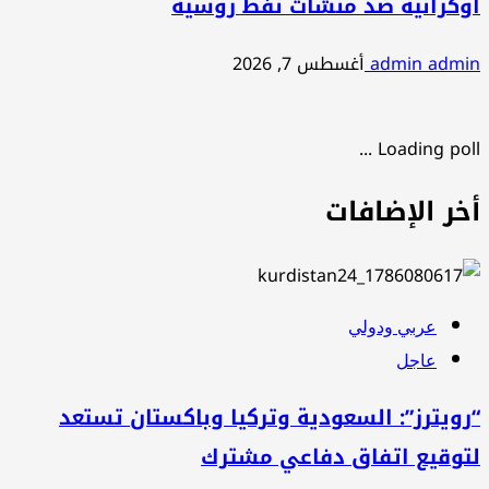
أوكرانية ضد منشآت نفط روسية
admin admin
أغسطس 7, 2026
Loading poll ...
أخر الإضافات
عربي ودولي
عاجل
“رويترز”: السعودية وتركيا وباكستان تستعد
لتوقيع اتفاق دفاعي مشترك