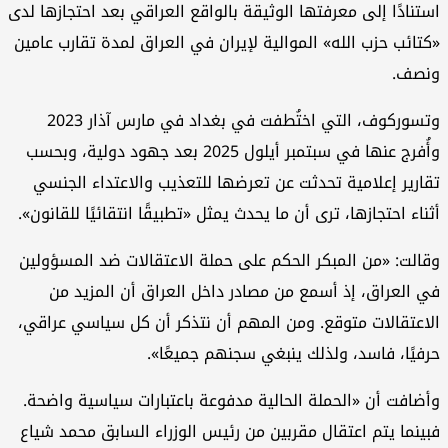
استنادًا إلى معرفتها الوثيقة بالواقع العراقي بعد احتجازها لدى
«كتائب حزب الله» الموالية لإيران في العراق لمدة تقارب عامين
ونصف.
وتسوركوف، التي اختُطفت في بغداد في مارس آذار 2023
وأُفرج عنها في سبتمبر أيلول 2025 بعد جهود دولية، وبحسب
تقارير إعلامية تحدثت عن تعرضها للتعذيب والاعتداء الجنسي
أثناء احتجازها، ترى أن ما يحدث يمثل «تطبيقًا انتقائيًا للقانون».
وقالت: «من المبكر الحكم على حملة الاعتقالات ضد المسؤولين
في العراق، إذ أسمع من مصادر داخل العراق أن المزيد من
الاعتقالات متوقع. ومن المهم أن نتذكر أن كل سياسي عراقي،
حرفيًا، فاسد، ولذلك ينبغي سجنهم جميعًا».
وأضافت أن «الحملة الحالية مدفوعة باعتبارات سياسية واضحة.
فبينما يتم اعتقال مقربين من رئيس الوزراء السابق محمد شياع