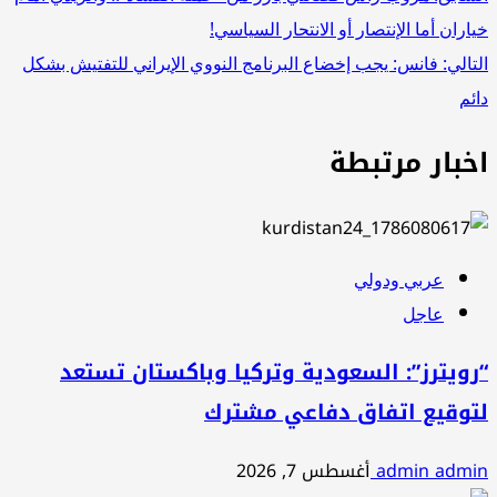
تصفّح
خياران أما الإنتصار أو الانتحار السياسي!
المقالات
التالي:
فانس: يجب إخضاع البرنامج النووي الإيراني للتفتيش بشكل
دائم
اخبار مرتبطة
عربي ودولي
عاجل
“رويترز”: السعودية وتركيا وباكستان تستعد
لتوقيع اتفاق دفاعي مشترك
admin admin
أغسطس 7, 2026