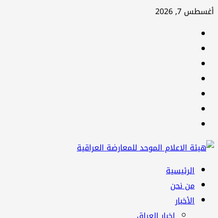
تخطي
أغسطس 7, 2026
إلى
facebook
المحتوى
Twitter
youtube
Linkedin
instagram
snapchat
Telegram
القائمة
الرئيسية
الرئيسية
من نحن
الأخبار
اخبار العراق