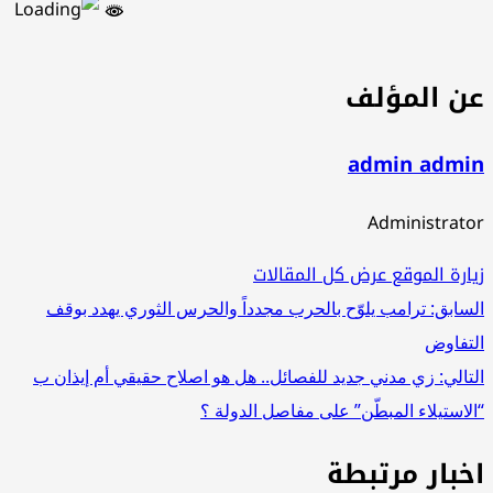
ن المؤلف
admin admi
Administrat
ارة الموقع
عرض كل المقالات
صفّح
سابق:
ترامب يلوّح بالحرب مجدداً والحرس الثوري يهدد بوقف
تفاوض
لمقالات
تالي:
زي مدني جديد للفصائل.. هل هو اصلاح حقيقي أم إيذان ب
لاستيلاء المبطّن” على مفاصل الدولة ؟
خبار مرتبطة