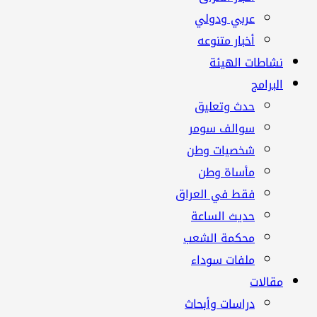
عربي ودولي
أخبار متنوعه
نشاطات الهيئة
البرامج
حدث وتعليق
سوالف سومر
شخصيات وطن
مأساة وطن
فقط في العراق
حديث الساعة
محكمة الشعب
ملفات سوداء
مقالات
دراسات وأبحاث