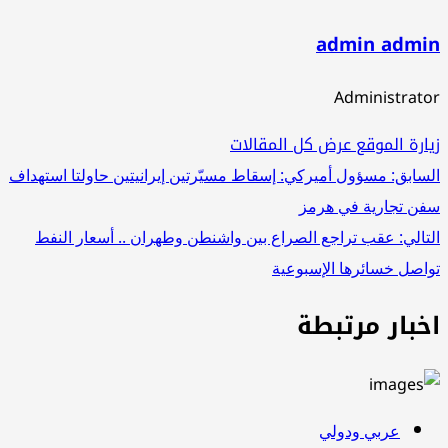
admin admi
Administrat
ارة الموقع
عرض كل المقالات
صفّح
سابق:
مسؤول أميركي: إسقاط مسيّرتين إيرانيتين حاولتا استهداف
ن تجارية في هرمز
لمقالات
تالي:
عقب تراجع الصراع بين واشنطن وطهران .. أسعار النفط
اصل خسائرها الإسبوعية
خبار مرتبطة
عربي ودولي