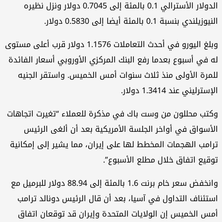
الدولار الأسترالي 0.1 بالمئة إلى 0.7045 دولار ونزل نظيره
زيلندي بنسبة 0.1 بالمئة أيضا إلى 0.5830 دولار.
وبلغ اليورو في أحدث التعاملات 1.1576 دولار ​قرب أعلى مستوى
 في أسبوع بعدما رفع البنك المركزي الأوروبي أسعار ​الفائدة
مرة الأولى منذ ثلاث سنوات أمس الخميس. واستقر الجنيه
إسترليني عند 1.3414 دولار.
تب محللون من وست باك في مذكرة للعملاء “تغيرت اتجاهات
أسواق ​في أواخر الجلسة الأمريكية بعد أن ألغى الرئيس
امب الهجمات المخطط لها على ​إيران، مما يشير إلى إمكانية
قيع اتفاق خلال مطلع الأسبوع”.
وانخفض سعر خام برنت 1.6 بالمئة إلى 88.94 دولار للبرميل مع
تئناف التداول في آسيا، بعد أن قال الرئيس دونالد ترامب
س ​الخميس إن الولايات المتحدة وإيران قد توقعان اتفاق