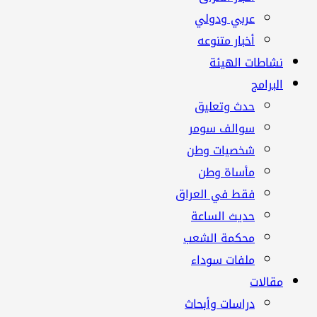
عربي ودولي
أخبار متنوعه
نشاطات الهيئة
البرامج
حدث وتعليق
سوالف سومر
شخصيات وطن
مأساة وطن
فقط في العراق
حديث الساعة
محكمة الشعب
ملفات سوداء
مقالات
دراسات وأبحاث