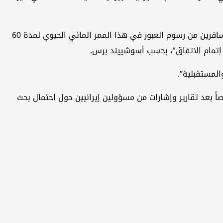
وأكد ترامب، الذي كان يقضي عطلة نهاية الأسبوع في كامب ديفيد، أن الاتفاق المبدئي لإنهاء الحرب مع إيران ينص على إعفاء المسافرين من رسوم العبور في هذا الممر المائي الحيوي لمدة 60
م إتمام الاتفاق”، بحسب أسوشييتد برس.
لمستقبلية”.
ً بعد تقارير وإشارات من مسؤولين إيرانيين حول احتمال بحث