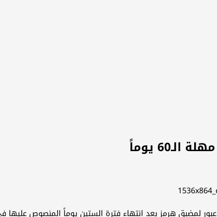
ـ60 يوماً
ور لمضبق هرمز بعد انتهاء فترة الستين يوماً المنصوص عليها في مذ