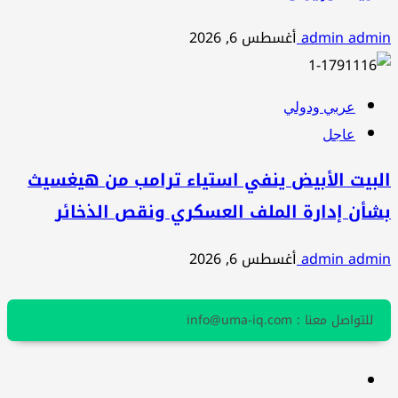
admin admin
أغسطس 6, 2026
عربي ودولي
عاجل
البيت الأبيض ينفي استياء ترامب من هيغسيث
بشأن إدارة الملف العسكري ونقص الذخائر
admin admin
أغسطس 6, 2026
للتواصل معنا : info@uma-iq.com