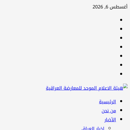
تخطي
أغسطس 6, 2026
إلى
facebook
المحتوى
Twitter
youtube
Linkedin
instagram
snapchat
Telegram
القائمة
الرئيسية
الرئيسية
من نحن
الأخبار
اخبار العراق