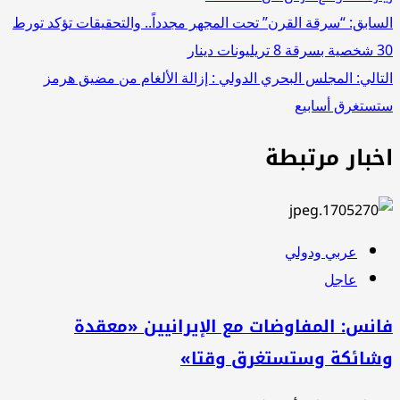
تصفّح
السابق:
“سرقة القرن” تحت المجهر مجدداً.. والتحقيقات تؤكد تورط
30 شخصية بسرقة 8 تريليونات دينار
المقالات
التالي:
المجلس البحري الدولي : إزالة الألغام من مضيق هرمز
ستستغرق أسابيع
اخبار مرتبطة
عربي ودولي
عاجل
فانس: المفاوضات مع الإيرانيين «معقدة
وشائكة وستستغرق وقتا»