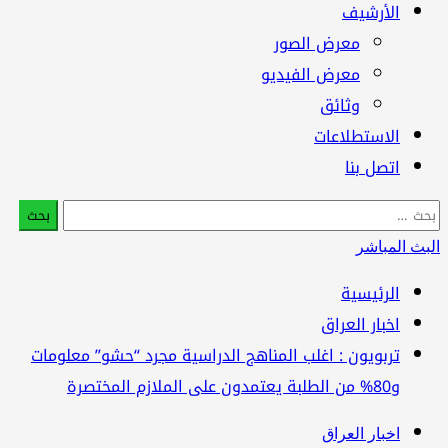
الأرشيف
معرض الصور
معرض الفيديو
وثائق
الاستطلاعات
اتصل بنا
البحث
عن:
البث المباشر
الرئيسية
اخبار العراق
تربويون : اغلب المناهج الدراسية مجرد “حشو” معلومات
و80% من الطلبة يعتمدون على الملازم المختصرة
اخبار العراق