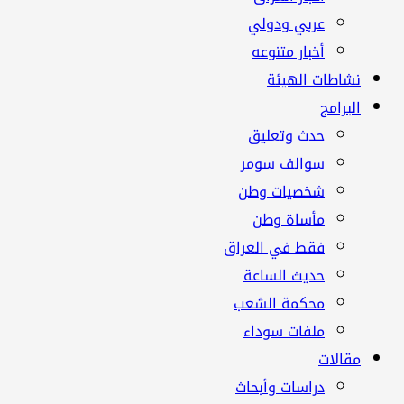
عربي ودولي
أخبار متنوعه
نشاطات الهيئة
البرامج
حدث وتعليق
سوالف سومر
شخصيات وطن
مأساة وطن
فقط في العراق
حديث الساعة
محكمة الشعب
ملفات سوداء
مقالات
دراسات وأبحاث