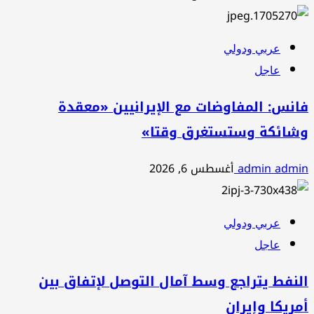
عربي ودولي
عاجل
فانس: المفاوضات مع الإيرانيين «معقدة
وشائكة وستستغرق وقتا»
admin admin
أغسطس 6, 2026
عربي ودولي
عاجل
النفط يتراجع وسط آمال التوصل لإتفاق بين
أمريكا وإيران