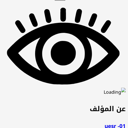
عن المؤلف
uesr -01