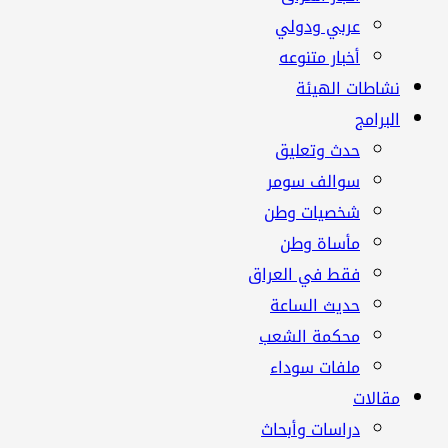
عربي ودولي
أخبار متنوعه
نشاطات الهيئة
البرامج
حدث وتعليق
سوالف سومر
شخصيات وطن
مأساة وطن
فقط في العراق
حديث الساعة
محكمة الشعب
ملفات سوداء
مقالات
دراسات وأبحاث