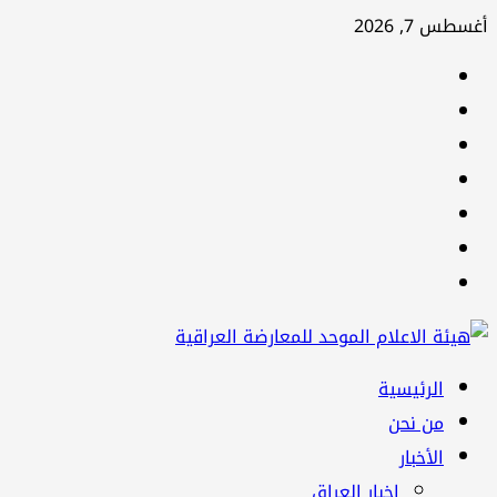
تخطي
أغسطس 7, 2026
إلى
facebook
المحتوى
Twitter
youtube
Linkedin
instagram
snapchat
Telegram
القائمة
الرئيسية
الرئيسية
من نحن
الأخبار
اخبار العراق