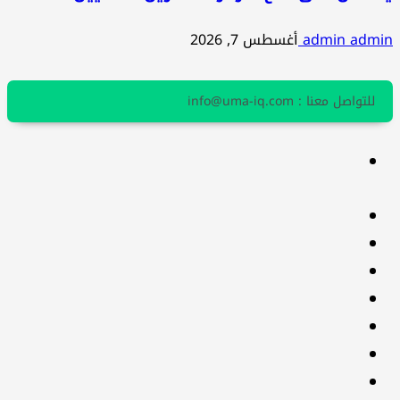
admin admin
أغسطس 7, 2026
للتواصل معنا : info@uma-iq.com
facebook
Twitter
youtube
Linkedin
instagram
snapchat
Telegram