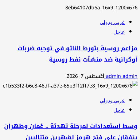
عربي ودولي
عاجل
مزاعم روسية بتورط الناتو في توجيه ضربات
أوكرانية ضد منشآت نفط روسية
admin admin
أغسطس 7, 2026
عربي ودولي
عاجل
وسط استعدادات لمرحلة تهدئة .. عُمان وطهران
يتفقان على فتح هرمز لشهرين متتاليين