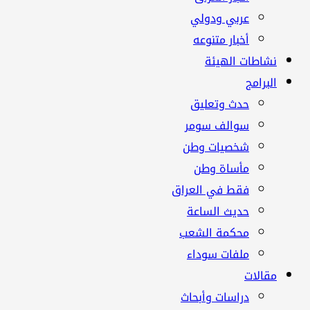
عربي ودولي
أخبار متنوعه
نشاطات الهيئة
البرامج
حدث وتعليق
سوالف سومر
شخصيات وطن
مأساة وطن
فقط في العراق
حديث الساعة
محكمة الشعب
ملفات سوداء
مقالات
دراسات وأبحاث