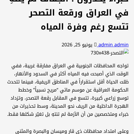
ي العراق ورقعة التصحر
تسع رغم وفرة المياه
admin admi
يونيو 25, 2026
واجه المحافظات الجنوبية في العراق مفارقة غريبة، ففي
لوقت الذي أصبحت فيه المياه أكثر في السدود والأنهار،
لت الحياة أقل استقراراً في المناطق الريفية، فبينما تتحدث
لحكومة العراقية عن موسم مائي “مريح نسبياً” وخطط
وسع زراعي كبيرة، تتسع في المقابل رقعة التصحر، وتزداد
لهجرة الداخلية من الريف نحو المدينة، وسط تحذيرات من
براء ومتخصصين من أن الأزمة لم تنتهِ بل تغيّر شكلها فقط.
على امتداد محافظات ذي قار وميسان والبصرة والمثنى