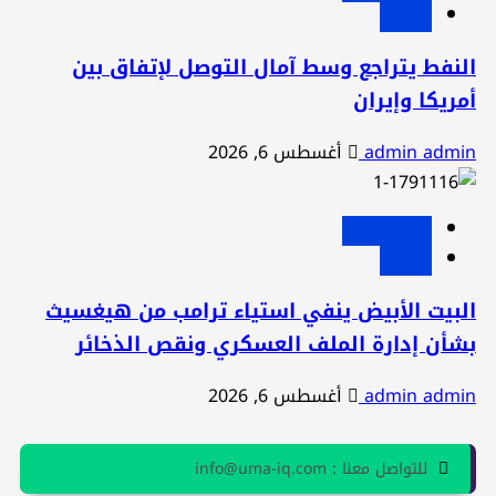
عاجل
لنفط يتراجع وسط آمال التوصل لإتفاق بين
مريكا وإيران
admin admi
أغسطس 6, 2026
عربي ودولي
عاجل
لبيت الأبيض ينفي استياء ترامب من هيغسيث
شأن إدارة الملف العسكري ونقص الذخائر
admin admi
أغسطس 6, 2026
للتواصل معنا : info@uma-iq.com