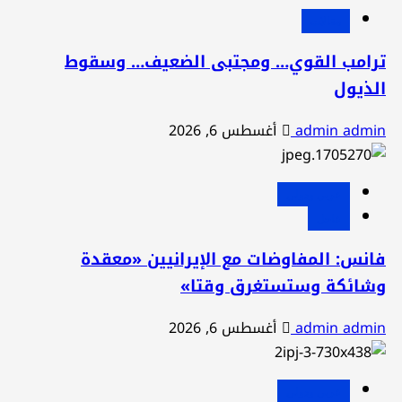
مقالات
رامب القوي… ومجتبى الضعيف… وسقوط
لذيول
admin admi
أغسطس 6, 2026
عربي ودولي
عاجل
انس: المفاوضات مع الإيرانيين «معقدة
شائكة وستستغرق وقتا»
admin admi
أغسطس 6, 2026
عربي ودولي