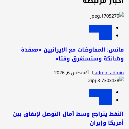
خبار مرتبطة
عربي ودولي
عاجل
انس: المفاوضات مع الإيرانيين «معقدة
شائكة وستستغرق وقتا»
admin admi
أغسطس 6, 2026
عربي ودولي
عاجل
لنفط يتراجع وسط آمال التوصل لإتفاق بين
مريكا وإيران