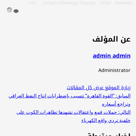
Print
Linkedin
Whatsapp
Telegram
Twitter
Facebo
ن المؤلف
admin admi
Administrato
يارة الموقع
عرض كل المقالات
صفّح
لسابق:
“القوة القاهرة” تتسبب بإضطرابات إنتاج النفط العراقي
تراجع أسعاره
لمقالات
لتالي:
حملات قمع واعتقالات تشهدها تظاهرات الكوت على
لفية تردي واقع الكهرباء