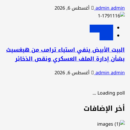
admin admi
أغسطس 6, 2026
عربي ودولي
عاجل
لبيت الأبيض ينفي استياء ترامب من هيغسيث
شأن إدارة الملف العسكري ونقص الذخائر
admin admi
أغسطس 6, 2026
Loading poll ..
خر الإضافات