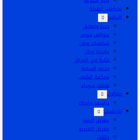
أخبار متنوعه
نشاطات الهيئة
البرامج
حدث وتعليق
سوالف سومر
شخصيات وطن
مأساة وطن
فقط في العراق
حديث الساعة
محكمة الشعب
ملفات سوداء
مقالات
دراسات وأبحاث
الأرشيف
معرض الصور
معرض الفيديو
وثائق