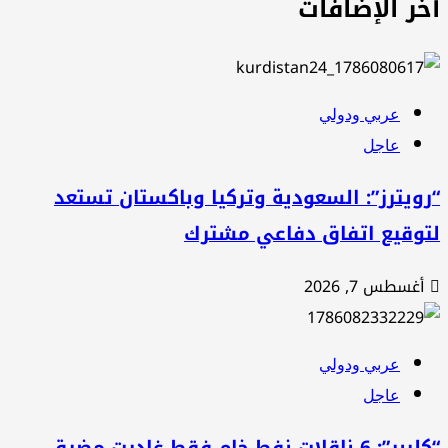
خر الإضافات
عربي ودولي
عاجل
ويترز”: السعودية وتركيا وباكستان تستعد
توقيع اتفاق دفاعي مشترك
أغسطس 7, 2026
عربي ودولي
عاجل
“كليبر”: 6 ناقلات نفط خام فقط غادرت مضيق