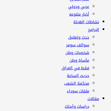
عربي ودولي
أخبار متنوعه
نشاطات الهيئة
البرامج
حدث وتعليق
سوالف سومر
شخصيات وطن
مأساة وطن
فقط في العراق
حديث الساعة
محكمة الشعب
ملفات سوداء
مقالات
دراسات وأبحاث