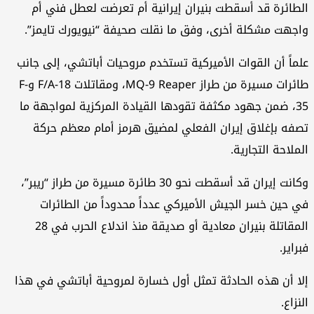
طائرة قد أسقطت بنيران إيرانية أم تعرضت لعطل فني أم
جهت مشكلة أخرى، وفق ما نقلت صحيفة “نيويورك تايمز”.
ماً أن القوات الأميركية تستخدم مروحيات أباتشي، إلى جانب
طائرات مسيرة من طراز MQ-9 Reaper، ومقاتلات F/A-18 وF-
35، ضمن جهود مكثفة تقودها القيادة المركزية لمواجهة ما
فه بإغلاق إيران الفعلي لمضيق هرمز أمام معظم حركة
ملاحة التجارية.
وكانت إيران قد أسقطت نحو 30 طائرة مسيرة من طراز “ريبر”،
 حين خسر الجيش الأميركي عدداً محدوداً من الطائرات
المقاتلة بنيران معادية أو صديقة منذ اندلاع الحرب في 28
راير.
ا أن هذه الحادثة تمثل أول خسارة لمروحية أباتشي في هذا
نزاع.