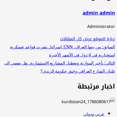
admin admi
Administrat
ارة الموقع
عرض كل المقالات
صفّح
سابق:
من بينها العراق.. CNN: إسرائيل نشرت قواعد عسكرية
بارية في 4 دول في الأشهر الأخيرة
لمقالات
تالي:
تأخير الموازنة وتعطيل المشاريع الإستثمارية.. هل يفضي الى
يان الشارع العراقي وخنق حكومة الزيدي؟
خبار مرتبطة
عربي ودولي