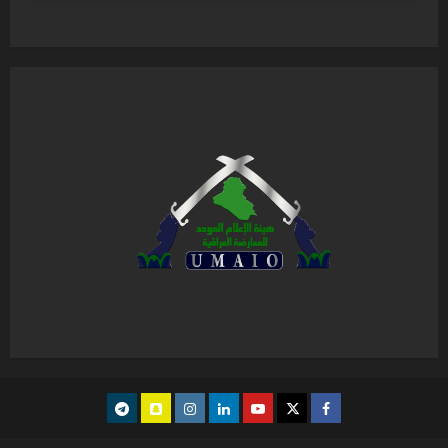
Telegram
snapchat
instagram
Linkedin
youtube
Twitter
facebook