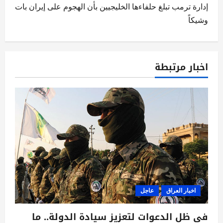
إدارة ترمب تبلغ حلفاءها الخليجيين بأن الهجوم على إيران بات
ح
وشيكاً
ا
ل
اخبار مرتبطة
م
ق
ا
ل
ا
ت
اخبار العراق
عاجل
في ظل الدعوات لتعزيز سيادة الدولة.. ما