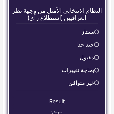
النظام الانتخابي الأمثل من وجهة نظر
العراقيين (استطلاع رأي)
ممتاز
9
جيد جدا
2
مقبول
2
بحاجة تغييرات
16
غير متوافق
38