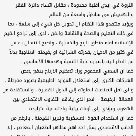
الثروة في ايدي أقلية محدودة ، مقابل اتساع دائرة الفقر
والتهميش في مناطق واسعة من العالم .
ويؤيد منتقدو هذا النظام ان تحويل كل شيء إلى سلعة ، بما
في ذلك التعليم والصحة والثقافة والفن ، ادى إلى تراجع القيم
الإنسانية امام منطق الربح والخسارة ، واصبح الانسان يقاس
في كثير من الاحيان بقدرته الشرائية او بقيمته الانتاجية بدلاً
من النظر اليه باعتباره غاية التنمية وهدفها الأساسي .
كما ان السعي المحموم وراء تعظيم الارباح يدفع بعض
الشركات الكبرى إلى استغلال الموارد الطبيعية بصورة مفرطة ،
والى نقل الصناعات الملوثة إلى الدول الفقيرة ، والاستفادة من
العمالة الرخيصة ، الامر الذي يفاقم التفاوت الاقتصادي بين
الشعوب ويؤدي إلى أزمات بيئية واجتماعية متزايدة .
كما ان استخدام القوة العسكرية وتبرير الهيمنة , بالرغم من
الجانب الاقتصادي يمثل احد اهم مظاهر الطغيان المعاصر ، إلا