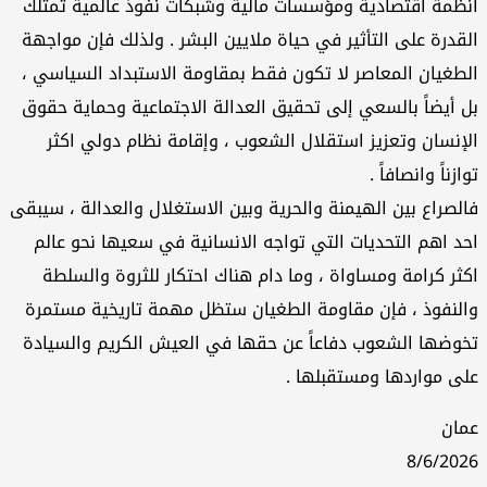
أنظمة اقتصادية ومؤسسات مالية وشبكات نفوذ عالمية تمتلك
القدرة على التأثير في حياة ملايين البشر . ولذلك فإن مواجهة
الطغيان المعاصر لا تكون فقط بمقاومة الاستبداد السياسي ،
بل أيضاً بالسعي إلى تحقيق العدالة الاجتماعية وحماية حقوق
الإنسان وتعزيز استقلال الشعوب ، وإقامة نظام دولي اكثر
توازناً وانصافاً .
فالصراع بين الهيمنة والحرية وبين الاستغلال والعدالة ، سيبقى
احد اهم التحديات التي تواجه الانسانية في سعيها نحو عالم
اكثر كرامة ومساواة ، وما دام هناك احتكار للثروة والسلطة
والنفوذ ، فإن مقاومة الطغيان ستظل مهمة تاريخية مستمرة
تخوضها الشعوب دفاعاً عن حقها في العيش الكريم والسيادة
على مواردها ومستقبلها .
عمان
8/6/2026