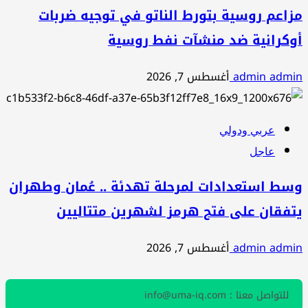
مزاعم روسية بتورط الناتو في توجيه ضربات
أوكرانية ضد منشآت نفط روسية
admin admin
أغسطس 7, 2026
عربي ودولي
عاجل
وسط استعدادات لمرحلة تهدئة .. عُمان وطهران
يتفقان على فتح هرمز لشهرين متتاليين
admin admin
أغسطس 7, 2026
للتواصل معنا : info@uma-iq.com