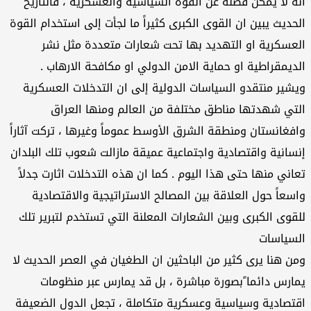
انه لا يمكن فصله عن القوة السياسية والعسكرية ، فالتاريخ
الحديث يبين ان القوى الكبرى كثيراً ما لجأت إلى استخدام القوة
العسكرية او التهديد بها تحت شعارات متعددة مثل نشر
الديمقراطية او حماية الامن الدولي او مكافحة الارهاب .
ويشير منتقدو السياسات الدولية إلى ان التدخلات العسكرية
التي شهدتها مناطق مختلفة من العالم ومنها العراق
وافغانستان ومنطقة الشرق الأوسط عموماً وغيرها ، تركت آثاراً
إنسانية واقتصادية واجتماعية عميقة مازالت شعوب تلك البلدان
تعاني منها حتى هذا اليوم . كما ان هذه التدخلات اثارت جدلاً
واسعاً حول العلاقة بين المصالح الاستراتيجية والاقتصادية
للقوى الكبرى وبين الشعارات المعلنة التي تستخدم لتبرير تلك
السياسات
ومن هنا يرى كثير من الباحثين ان الطغيان في العصر الحديث لا
يمارس دائما ًبصورة مباشرة ، بل قد يمارس عبر منظومات
اقتصادية وسياسية وعسكرية متكاملة ، تجعل الدول الضعيفة