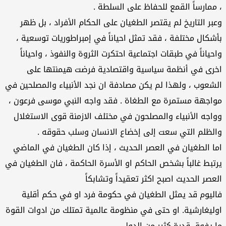
، ممارساً القمع للحفاظ على السلطة .
وعبر التاريخ لم يقتصر الطغيان على الحكام الأفراد ، بل ظهر
بأشكال مختلفة ، فقد تمثل احياناً في إمبراطوريات توسعية ،
واحياناً في طبقات اجتماعية احتكرت الثروة والنفوذ ، واحياناً
اخرى في أنظمة سياسية واقتصادية فرضت هيمنتها على
الشعوب ، ولهذا لم يكن مصادفة ان نجد الأنبياء والمصلحين في
مواجهة مستمرة مع الطغاة . فقد واجه النبي موسى فرعون ،
وواجه الأنبياء والمصلحون في مختلف الازمنة قوى الاستغلال
والظلم التي سعت إلى إخضاع الانسان وسلب حقوقه .
اما الطغيان في العصر الحديث ، إذا كان الطغيان في الماضي
يرتبط غالباً بشخص الحاكم او الأسرة الحاكمة ، فان الطغيان في
العصر الحديث اصبح اكثر تعقيداً وتشابكاً
فاليوم قد يمثل الطغيان في حكومة فرد او في حكم أقلية
اوليغارشية. او حتى في منظومة عالمية تمتلك من ادوات القوة
ما يفوق قدرة كثير من الدول .