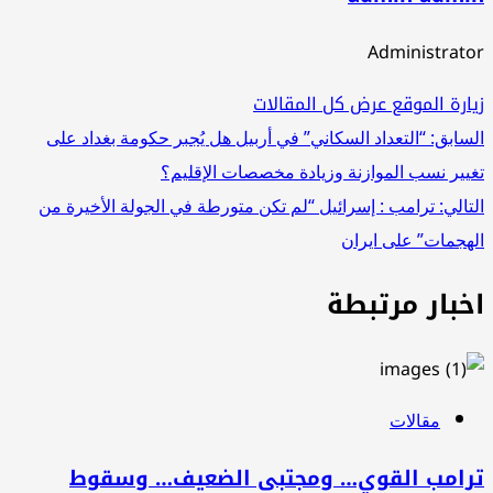
Administrator
زيارة الموقع
عرض كل المقالات
تصفّح
السابق:
“التعداد السكاني” في أربيل هل يُجبر حكومة بغداد على
تغيير نسب الموازنة وزيادة مخصصات الإقليم؟
المقالات
التالي:
ترامب : إسرائيل “لم تكن متورطة في الجولة الأخيرة من
الهجمات” على ايران
اخبار مرتبطة
مقالات
ترامب القوي… ومجتبى الضعيف… وسقوط