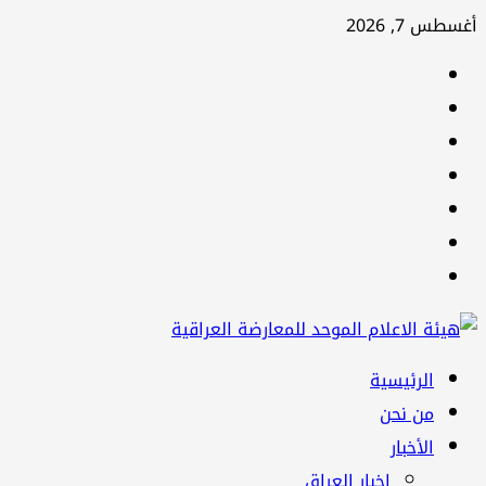
تخطي
أغسطس 7, 2026
إلى
facebook
المحتوى
Twitter
youtube
Linkedin
instagram
snapchat
Telegram
القائمة
الرئيسية
الرئيسية
من نحن
الأخبار
اخبار العراق