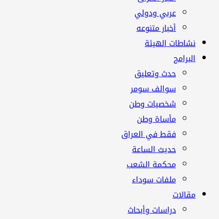
عربي ودولي
أخبار متنوعه
نشاطات الهيئة
البرامج
حدث وتعليق
سوالف سومر
شخصيات وطن
مأساة وطن
فقط في العراق
حديث الساعة
محكمة الشعب
ملفات سوداء
مقالات
دراسات وأبحاث