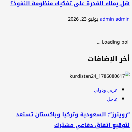
هل يملك القدرة على تفكيك منظومة النفوذ؟
admin admin
يوليو 23, 2026
Loading poll ...
أخر الإضافات
عربي ودولي
عاجل
“رويترز”: السعودية وتركيا وباكستان تستعد
لتوقيع اتفاق دفاعي مشترك