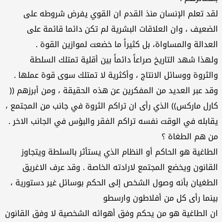
لقد تعلم الإنسان منذ القدم ان القوي يفرض شروطه على
الضعيف ، وان العلاقات البشرية لم تكن دائما قائمة على
العدالة والمساواة، بل كثيراً ما خضعت لموازين القوة .
ولهذا شهد التاريخ صراعاً دائماً بين أقلية تمتلك السلطة
والثروة ووسائل الانتاج ، وأكثرية لا تمتلك سوى قوة عملها .
وقد عبر العديد من المفكرين عن هذه الحقيقة ، ومن أبرزهم ((
كارل ماركس)) الذي رأى ان تراكم الثروة في جانب من المجتمع ،
يقابله في الوقت نفسه تراكم الفقر والبؤس في الجانب الاخر .
من هم الطغاة ؟
الطاغية هو الحاكم أو النظام الذي يستأثر بالسلطة ويتجاوز
القانون ويخضع المجتمع لارادته الخاصة . وقد عرف الاغريق
الطغيان بأنه وصول الشخص إلى الحكم بوسائل غير دستورية ،
بينما رأى كل من أفلاطون وارسطو
ان الطاغية هو من يحكم وفق أهوائه الشخصية لا وفق القانون