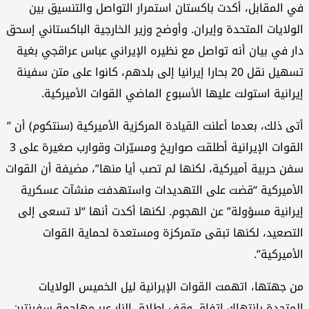
 المقابل، أكدت باكستان استمرار التواصل والتنسيق بين
ولايات المتحدة وإيران. وأوضح وزير الخارجية الباكستاني إسحق
ر في بيان أنه تواصل مع نظيره الإيراني عباس عراقجي بغية
تسهيل نقل 20 بحارا إيرانيا إلى بلدهم، كانوا على متن سفينة
رانية استولت عليها الأسبوع الماضي القوات الأميركية.
ى ذلك، بعدما أعلنت القيادة المركزية الأميركية (سنتكوم) أن ”
القوات الإيرانية أطلقت صواريخ ومسيّرات وقوارب صغيرة على 3
ن حربية أميركية، لكنها لم تصب أيا منها”، مضيفة أن القوات
أميركية “قضت على التهديدات واستهدفت منشآت عسكرية
رانية مسؤولة” عن الهجوم. لكنها أكدت أنها “لا تسعى إلى
تصعيد، لكنها تبقى متمركزة ومستعدة لحماية القوات
أميركية”.
 جهتها، اتهمت القوات الإيرانية ليل الخميس الولايات
متحدة بانتهاك اتفاق وقف إطلاق النار عبر مهاجمة سفينتين