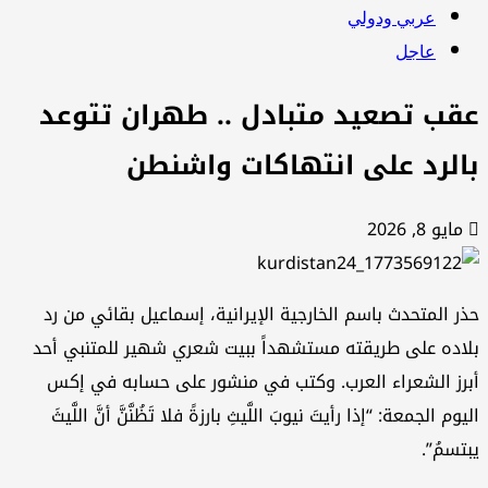
عربي ودولي
عاجل
قب تصعيد متبادل .. طهران تتوعد
الرد على انتهاكات واشنطن
مايو 8, 2026
ر المتحدث باسم الخارجية الإيرانية، إسماعيل بقائي من رد
اده على طريقته مستشهداً ببيت شعري شهير للمتنبي أحد
رز الشعراء العرب. وكتب في منشور على حسابه في إكس
يوم الجمعة: “إذا رأيتَ نيوبَ اللَّيثِ بارزةً فلا تَظُنَّنَّ أنَّ اللَّيثَ
تسمُ”.