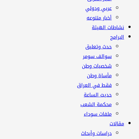
عربي ودولي
أخبار متنوعه
نشاطات الهيئة
البرامج
حدث وتعليق
سوالف سومر
شخصيات وطن
مأساة وطن
فقط في العراق
حديث الساعة
محكمة الشعب
ملفات سوداء
مقالات
دراسات وأبحاث