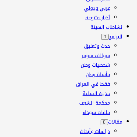
عربي ودولي
أخبار متنوعه
نشاطات الهيئة
البرامج
حدث وتعليق
سوالف سومر
شخصيات وطن
مأساة وطن
فقط في العراق
حديث الساعة
محكمة الشعب
ملفات سوداء
مقالات
دراسات وأبحاث