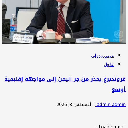
عربي ودولي
عاجل
وندبرغ يحذر من جر اليمن إلى مواجهة إقليمية
وسع
admin adm
أغسطس 8, 2026
Loading poll .