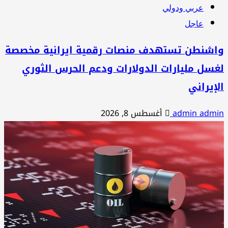
عربي ودولي
عاجل
اشنطن تستهدف منصات رقمية ايرانية مخصصة
سل مليارات الدولارات ودعم الحرس الثوري
إيراني
admin adm
أغسطس 8, 2026