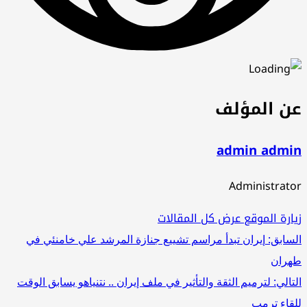
ن المؤلف
admin admi
Administrat
ارة الموقع
عرض كل المقالات
صفّح
سابق:
إيران تبدأ مراسم تشييع جنازة المرشد علي خامنئي في
ران
لمقالات
تالي:
لترميم الثقة والتأثير في ملف إيران .. نتنياهو يسابق الوقت
قاء ترمب