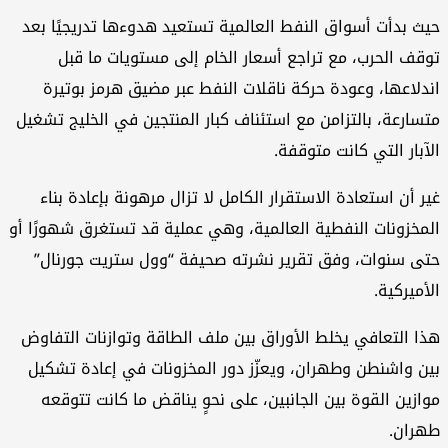
ث بدأت أسواق النفط العالمية تستعيد هدوءها تدريجيًا بعد
قف الحرب، مع تراجع أسعار الخام إلى مستويات ما قبل
دلاعها، وعودة حركة ناقلات النفط عبر مضيق هرمز بوتيرة
سارعة، بالتزامن مع استئناف كبار المنتجين في الخليج تشغيل
آبار التي كانت متوقفة.
ر أن استعادة الاستقرار الكامل لا تزال مرهونة بإعادة بناء
مخزونات النفطية العالمية، وهي عملية قد تستغرق شهورًا أو
ى سنوات، وفق تقرير نشرته صحيفة “وول ستريت جورنال”
أميركية.
ا التعافي يخلط الأوراق بين ملف الطاقة وتوازنات التفاوض
ن واشنطن وطهران، ويعزّز دور المخزونات في إعادة تشكيل
ازين القوة بين الجانبين، على نحوٍ يناقض ما كانت تتوقعه
ران.