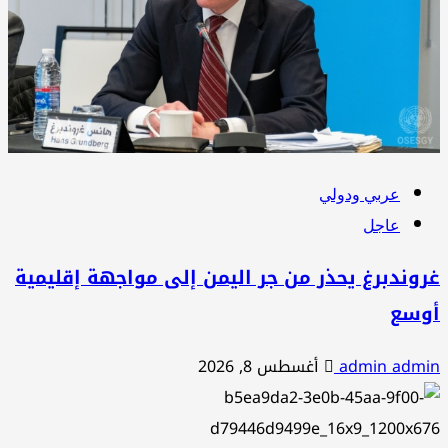
عربي ودولي
عاجل
وندبرغ يحذر من جر اليمن إلى مواجهة إقليمية
وسع
admin adm
أغسطس 8, 2026