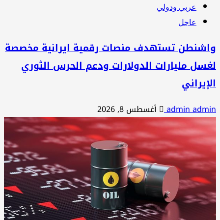
عربي ودولي
عاجل
اشنطن تستهدف منصات رقمية ايرانية مخصصة
سل مليارات الدولارات ودعم الحرس الثوري
إيراني
admin adm
أغسطس 8, 2026