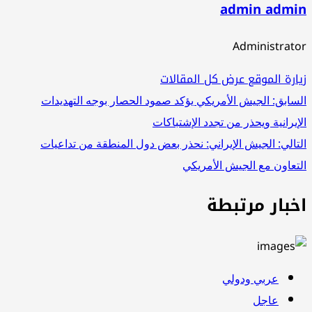
admin admi
Administrat
ارة الموقع
عرض كل المقالات
صفّح
سابق:
الجيش الأمريكي يؤكد صمود الحصار بوجه التهديدات
إيرانية ويحذر من تجدد الإشتباكات
لمقالات
تالي:
الجيش الإيراني: نحذر بعض دول المنطقة من تداعيات
تعاون مع الجيش الأمريكي
خبار مرتبطة
عربي ودولي
عاجل