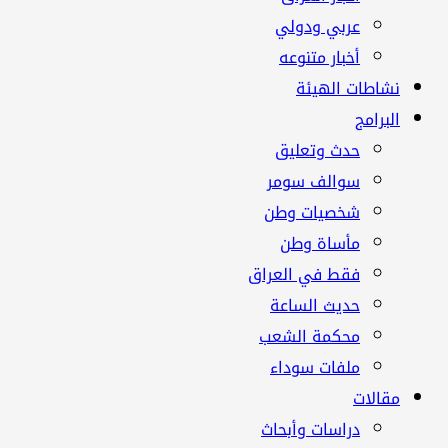
عربي ودولي
أخبار متنوعه
نشاطات الهيئة
البرامج
حدث وتعليق
سوالف سومر
شخصيات وطن
مأساة وطن
فقط في العراق
حديث الساعة
محكمة الشعب
ملفات سوداء
مقالات
دراسات وأبحاث