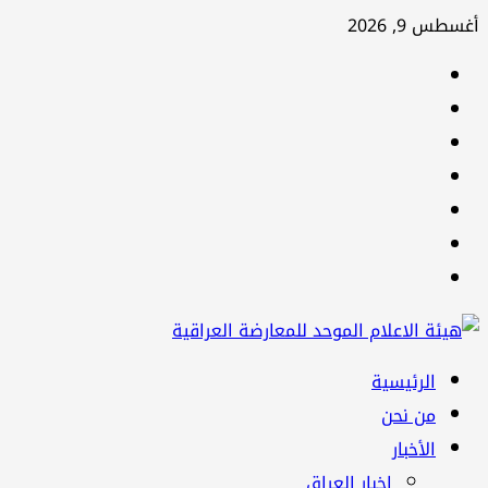
تخطي
أغسطس 9, 2026
إلى
facebook
المحتوى
Twitter
youtube
Linkedin
instagram
snapchat
Telegram
القائمة
الرئيسية
الرئيسية
من نحن
الأخبار
اخبار العراق