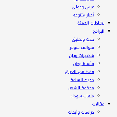
عربي ودولي
أخبار متنوعه
نشاطات الهيئة
البرامج
حدث وتعليق
سوالف سومر
شخصيات وطن
مأساة وطن
فقط في العراق
حديث الساعة
محكمة الشعب
ملفات سوداء
مقالات
دراسات وأبحاث