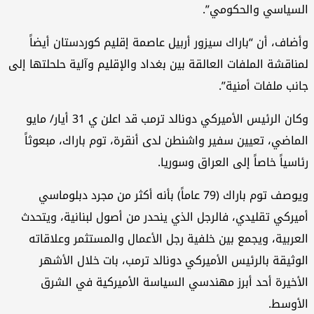
السياسي والحكومي”.
وأضاف، أن “باراك سيزور أربيل عاصمة إقليم كوردستان أيضاً
لمناقشة الملفات العالقة بين بغداد والإقليم وآلية حلحلتها إلى
جانب ملفات أمنية”.
وكان الرئيس الأميركي دونالد ترمب قد اعلن ي 31 أيار/ مايو
الماضي، تعيين سفير واشنطن لدى أنقرة، توم باراك، مبعوثاً
رئاسياً خاصاً إلى العراق وسوريا.
ويوصف توم باراك (79 عاماً) بأنه أكثر من مجرد دبلوماسي
أميركي تقليدي، فالرجل الذي ينحدر من أصول لبنانية، ويتحدث
العربية، ويجمع بين خلفية رجل الأعمال والمستثمر وعلاقاته
الوثيقة بالرئيس الأميركي دونالد ترمب، بات خلال الأشهر
الأخيرة أحد أبرز مهندسي السياسة الأميركية في الشرق
الأوسط.