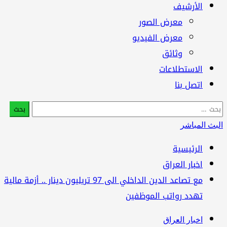
الأرشيف
معرض الصور
معرض الفيديو
وثائق
الاستطلاعات
اتصل بنا
البحث
عن:
البث المباشر
الرئيسية
اخبار العراق
مع تصاعد الدين الداخلي الى 97 تريليون دينار .. أزمة مالية
تهدد رواتب الموظفين
اخبار العراق