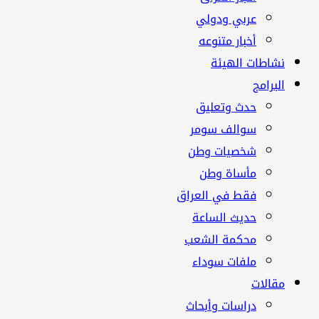
عربي ودولي
أخبار متنوعه
نشاطات الهيئة
البرامج
حدث وتعليق
سوالف سومر
شخصيات وطن
مأساة وطن
فقط في العراق
حديث الساعة
محكمة الشعب
ملفات سوداء
مقالات
دراسات وأبحاث