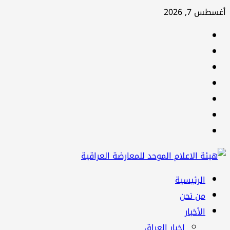
تخطي
أغسطس 7, 2026
إلى
facebook
المحتوى
Twitter
youtube
Linkedin
instagram
snapchat
Telegram
القائمة
الرئيسية
الرئيسية
من نحن
الأخبار
اخبار العراق