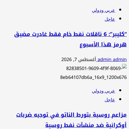
عربي ودولي
عاجل
“كليبر”: 6 ناقلات نفط خام فقط غادرت مضيق
هرمز هذا الأسبوع
admin admin
أغسطس 7, 2026
عربي ودولي
عاجل
مزاعم روسية بتورط الناتو في توجيه ضربات
أوكرانية ضد منشآت نفط روسية