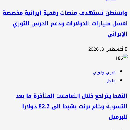
اشنطن تستهدف منصات رقمية ايرانية مخصصة
سل مليارات الدولارات ودعم الحرس الثوري
إيراني
أغسطس 8, 2026
عربي ودولي
عاجل
نفط يتراجع خلال التعاملات المتأخرة ما بعد
التسوية وخام برنت يهبط الى 82.2 دولارا
برميل