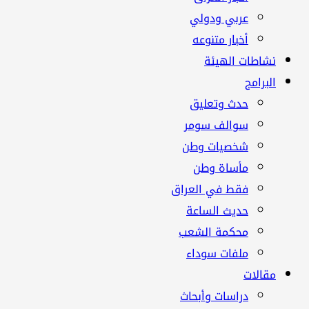
عربي ودولي
أخبار متنوعه
نشاطات الهيئة
البرامج
حدث وتعليق
سوالف سومر
شخصيات وطن
مأساة وطن
فقط في العراق
حديث الساعة
محكمة الشعب
ملفات سوداء
مقالات
دراسات وأبحاث