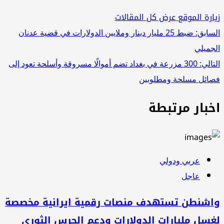
ارة الموقع
عرض كل المقالات
صفّح
سابق:
ضبط 25 مليار دينار وملايين الدولارات في قضية عدنان
جميلي
لمقالات
تالي:
300 مزرعة في بغداد تضم أموالًا مسروقة وأسلحة تعود إلى
ائل مسلحة ومطلوبين
خبار مرتبطة
عربي ودولي
عاجل
اشنطن تستهدف منصات رقمية ايرانية مخصصة
سل مليارات الدولارات ودعم الحرس الثوري