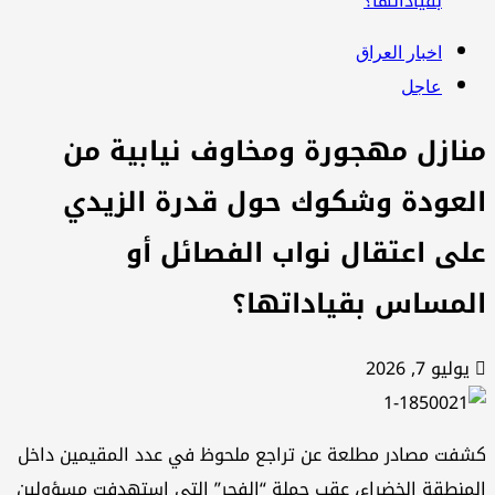
بقياداتها؟
اخبار العراق
عاجل
نازل مهجورة ومخاوف نيابية من
لعودة وشكوك حول قدرة الزيدي
لى اعتقال نواب الفصائل أو
لمساس بقياداتها؟
يوليو 7, 2026
فت مصادر مطلعة عن تراجع ملحوظ في عدد المقيمين داخل
منطقة الخضراء، عقب حملة “الفجر” التي استهدفت مسؤولين