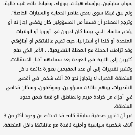
واب سابقون، ورؤساء هيئات، ووزراء، وضباط، باتت شبه خالية،
م يبق فيها سوى بعض عناصر الحماية والسيارات الخاصة”.
رجح المصادر أن قسماً من المسؤولين كان يقضي إجازاته أو
دي مناسك الحج، بينما كان آخرون في أوروبا أو الولايات
متحدة أو كندا أو أستراليا، حيث تقيم عائلاتهم أو أبناؤهم،
د تزامنت الحملة مع العطلة التشريعية، ، الأمر الذي دفع
يرين إلى التريث في العودة بعد سماعهم أخبار الاعتقالات.
شير تقديرات إلى أن عدد المقيمين بصورة دائمة داخل
المنطقة الخضراء لا يتجاوز نحو 20 ألف شخص في أقصى
تقديرات، بينهم عائلات مسؤولين، وموظفون، وسكان قدامى
 أجزاء من كرادة مريم والمناطق الواقعة ضمن حدود
منطقة.
غير أن تقارير صحفية سابقة كانت قد تحدثت عن وجود أكثر من 3
اف شخصية سياسية وأمنية نافذة مع عائلاتها داخل المنطقة.