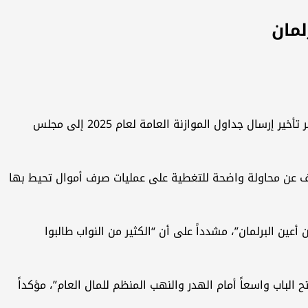
لمان
بغداد – اتهم نائب رئيس لجنة الاستثمار النيابية، حسين السعبري، الحكومة ووزارة المالية بالتستر على شبهات فساد مالي خطيرة عبر تأخير إرسال جداول الموازنة العامة لعام 2025 إلى مجلس
ف عن محاولة واضحة للتغطية على عمليات صرف أموال تحيط بها
أعين البرلمان”، مشدداً على أن “الكثير من النواب طالبوا
لباب واسعاً أمام الهدر والنهب المنظم للمال العام”، مؤكداً