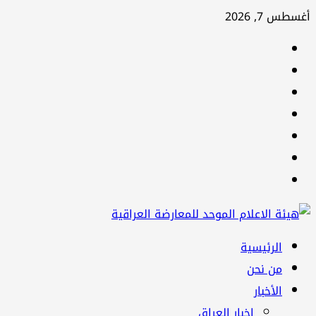
تخطي
أغسطس 7, 2026
إلى
facebook
المحتوى
Twitter
youtube
Linkedin
instagram
snapchat
Telegram
القائمة
الرئيسية
الرئيسية
من نحن
الأخبار
اخبار العراق