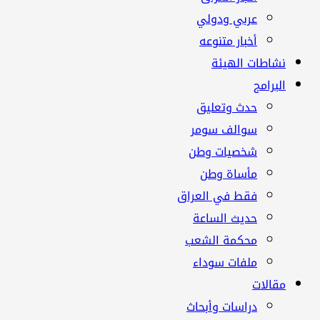
عربي ودولي
أخبار متنوعه
نشاطات الهيئة
البرامج
حدث وتعليق
سوالف سومر
شخصيات وطن
مأساة وطن
فقط في العراق
حديث الساعة
محكمة الشعب
ملفات سوداء
مقالات
دراسات وأبحاث