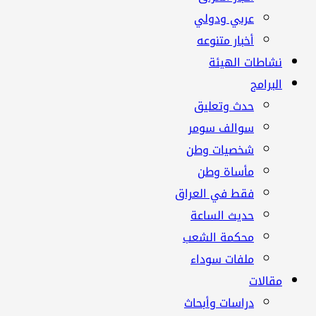
عربي ودولي
أخبار متنوعه
نشاطات الهيئة
البرامج
حدث وتعليق
سوالف سومر
شخصيات وطن
مأساة وطن
فقط في العراق
حديث الساعة
محكمة الشعب
ملفات سوداء
مقالات
دراسات وأبحاث