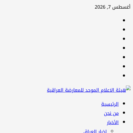
تخطي
أغسطس 7, 2026
إلى
facebook
المحتوى
Twitter
youtube
Linkedin
instagram
snapchat
Telegram
القائمة
الرئيسية
الرئيسية
من نحن
الأخبار
اخبار العراق