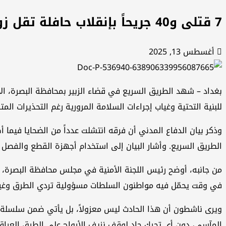
7 قتلى و40 جريحاً بإنقلاب حافلة تقل زوارًا في البصرة وسط بنية تحتية متهالكة
أغسطس 13, 2025
بغداد – شهد الطريق السريع في قضاء الزبير بمحافظة البصرة، ال
للبنية التحتية وغياب إجراءات السلامة المرورية رغم التحذيرات المتك
وذكر بيان الدفاع المدني أن فرقه انتشلت عدداً من الضحايا فيما 
الطريق السريع. وأشار البيان إلى استخدام أجهزة القطع والفص
في وقت يحمّل فيه مواطنون السلطات مسؤولية تردي الطرق وغياب 
ويرى ناشطون أن هذا الحادث ليس معزولاً، بل يأتي ضمن سلسلة كوا
المآسي، دون أي تحرك جاد لوقف نزيف الأرواح على الطرق العراقي