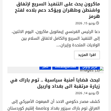
ماكرون يحث على التنفيذ السريع لإتفاق
واشنطن وطهران ويؤكد دعم بلاده لفتح
هرمز
يونيو 15, 2026
دعا الرئيس الفرنسي إيمانويل ماكرون، اليوم الاثنين،
إلى التنفيذ السريع والكامل لاتفاق السلام بين
الولايات المتحدة وإيران،...
اقرأ
اقرا المزيد
المزيد
عن
ماكرون
عربي ودولي
Uncategorized
عاجل
يحث
على
التنفيذ
السريع
لبحث قضايا أمنية سياسية .. توم باراك في
لإتفاق
زيارة مرتقبة الى بغداد واربيل
واشنطن
وطهران
ويؤكد
يونيو 14, 2026
دعم
بلاده
كشف مصدر حكومي الاحد أن المبعوث الأميركي إلى
لفتح
هرمز
العراق توم باراك سيزور بغداد وعاصمة إقليم كوردستان