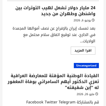
إسرائيلية
من
24 مليار دولار تشعل لهيب التوترات بين
إبرام
واشنطن وطهران من جديد
اتفاق
واشنطن
وطهران
يونيو 6, 2026
دون
أي
بعد تمسك إيران بالإفراج عن نصف أموالها المجمدة
تنازلات
نووية
في الخارج، عند توقيع اتفاق سلام محتمل مع
جادة
الولايات...
اقرأ
اقرا المزيد
المزيد
عن
24
مليار
Uncategorized
دولار
تشعل
لهيب
القيادة الوطنية المؤقتة للمعارضة العراقية
التوترات
بين
تعزي الدكتور أيهم السامرائي بوفاة المغفور
واشنطن
له “إبن شقيقته”
وطهران
من
جديد
مايو 26, 2026
قم بالمشاركة Facebook Twitter Telegram