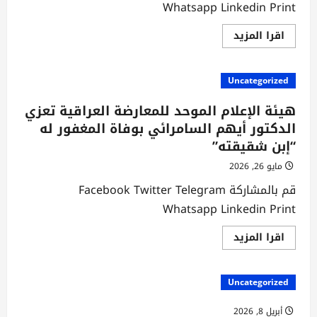
Whatsapp Linkedin Print
اقرأ
اقرا المزيد
المزيد
عن
القيادة
الوطنية
Uncategorized
المؤقتة
للمعارضة
العراقية
هيئة الإعلام الموحد للمعارضة العراقية تعزي
تعزي
الدكتور
الدكتور أيهم السامرائي بوفاة المغفور له
أيهم
“إبن شقيقته”
السامرائي
بوفاة
المغفور
مايو 26, 2026
له
“إبن
قم بالمشاركة Facebook Twitter Telegram
شقيقته”
Whatsapp Linkedin Print
اقرأ
اقرا المزيد
المزيد
عن
هيئة
الإعلام
Uncategorized
الموحد
للمعارضة
العراقية
أبريل 8, 2026
تعزي