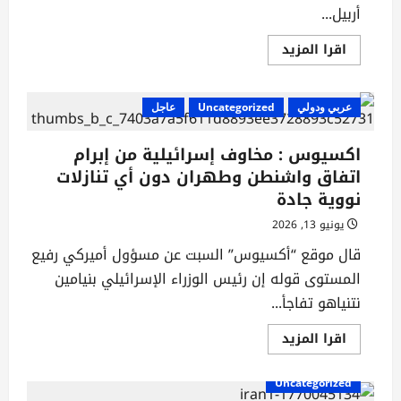
أربيل...
اقرأ
اقرا المزيد
المزيد
عن
لبحث
قضايا
عربي ودولي
أمنية
Uncategorized
عاجل
سياسية
..
توم
اكسيوس : مخاوف إسرائيلية من إبرام
باراك
في
اتفاق واشنطن وطهران دون أي تنازلات
زيارة
نووية جادة
مرتقبة
الى
بغداد
يونيو 13, 2026
واربيل
قال موقع “أكسيوس” السبت عن مسؤول أميركي رفيع
المستوى قوله إن رئيس الوزراء الإسرائيلي بنيامين
نتنياهو تفاجأ...
اقرأ
اقرا المزيد
المزيد
عن
اكسيوس
Uncategorized
:
مخاوف