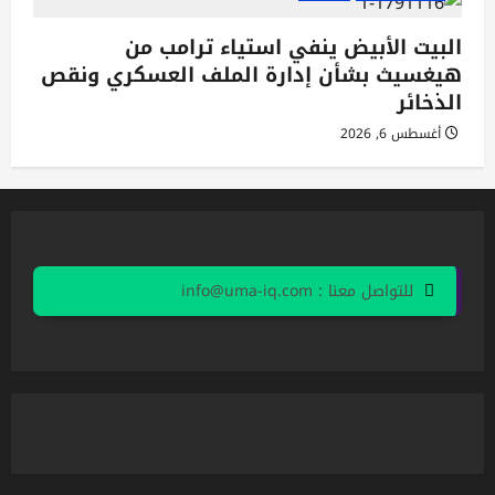
البيت الأبيض ينفي استياء ترامب من
هيغسيث بشأن إدارة الملف العسكري ونقص
الذخائر
أغسطس 6, 2026
للتواصل معنا : info@uma-iq.com