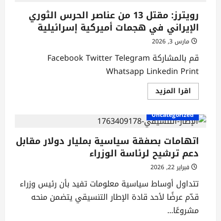
للمعارضة
العراقية
رويترز: مقتل 13 من عناصر الحرس الثوري
تهنئ
الإيراني في هجمات أميركية إسرائيلية
العراقيين
والأمتين
العربية
مارس 3, 2026
والاسلامية
بعيد
قم بالمشاركة Facebook Twitter Telegram
الفطر
المبارك
Whatsapp Linkedin Print
اقرأ
اقرا المزيد
المزيد
عن
رويترز:
Uncategorized
مقتل
13
من
عناصر
اتهامات بصفقة سياسية بمليار دولار مقابل
الحرس
دعم ترشيح لرئاسة الوزراء
الثوري
الإيراني
في
فبراير 22, 2026
هجمات
أميركية
تتداول أوساط سياسية معلومات تفيد بأن رئيس وزراء
إسرائيلية
قدّم عرضًا لأحد قادة الإطار التنسيقي يتضمن منحه
مشروعًا...