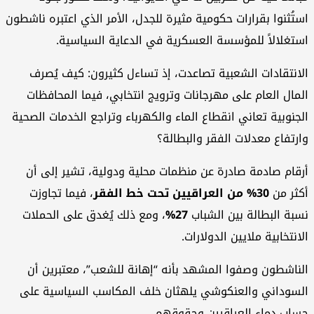
استُثنوا بقرارات حكومية مثيرة للجدل، الأمر الذي اعتبره ناشطون
استغلالاً للمؤسسة العسكرية في الدعاية السياسية.
الانتقادات الشعبية تصاعدت، إذ تساءل كثيرون: كيف يُصرف
المال العام على مهرجانات وترويج انتخابي، فيما المحافظات
الجنوبية تعاني انقطاع الماء والكهرباء وتراجع الخدمات الصحية
وارتفاع معدلات الفقر والبطالة؟
أرقام صادمة صادرة عن منظمات محلية ودولية، تشير إلى أن
أكثر من
30% من العراقيين تحت خط الفقر
، فيما تجاوزت
نسبة البطالة بين الشباب
27%
، ومع ذلك يُغدق على الحملات
الانتخابية ملايين الدولارات.
الناشطون وصفوا المشهد بأنه “إهانة للشعب”، معتبرين أن
السوداني والعنكوشي يلهثان خلف المكاسب السياسية على
حساب دماء العراقيين وحقوقهم .