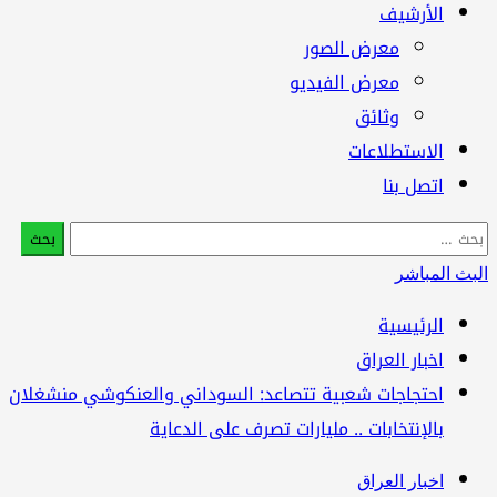
الأرشيف
معرض الصور
معرض الفيديو
وثائق
الاستطلاعات
اتصل بنا
البحث
عن:
البث المباشر
الرئيسية
اخبار العراق
احتجاجات شعبية تتصاعد: السوداني والعنكوشي منشغلان
بالإنتخابات .. مليارات تصرف على الدعاية
اخبار العراق