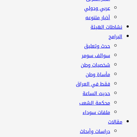
عربي ودولي
أخبار متنوعه
نشاطات الهيئة
البرامج
حدث وتعليق
سوالف سومر
شخصيات وطن
مأساة وطن
فقط في العراق
حديث الساعة
محكمة الشعب
ملفات سوداء
مقالات
دراسات وأبحاث