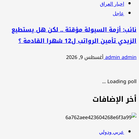
اخبار العراق
عاجل
نائب: أزمة السيولة مؤقتة .. لكن هل يستطيع
الزيدي تأمين الرواتب ل12 شهرا القادمة ؟
admin admin
أغسطس 9, 2026
Loading poll ...
أخر الإضافات
عربي ودولي