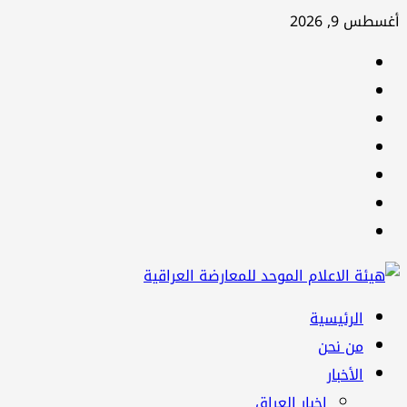
تخطي
أغسطس 9, 2026
إلى
facebook
المحتوى
Twitter
youtube
Linkedin
instagram
snapchat
Telegram
القائمة
الرئيسية
الرئيسية
من نحن
الأخبار
اخبار العراق