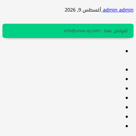
admin admin
أغسطس 9, 2026
للتواصل معنا : info@uma-iq.com
facebook
Twitter
youtube
Linkedin
instagram
snapchat
Telegram