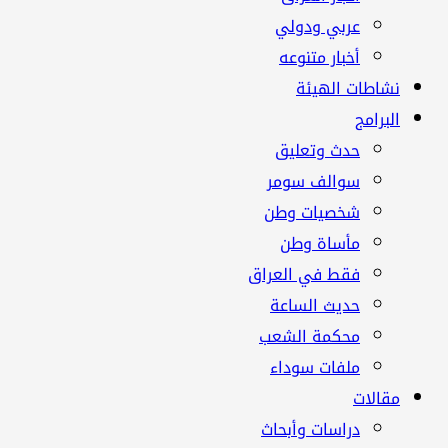
عربي ودولي
أخبار متنوعه
نشاطات الهيئة
البرامج
حدث وتعليق
سوالف سومر
شخصيات وطن
مأساة وطن
فقط في العراق
حديث الساعة
محكمة الشعب
ملفات سوداء
مقالات
دراسات وأبحاث