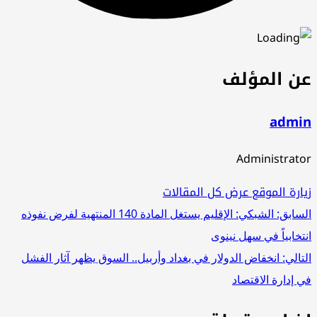
عن المؤلف
admin
Administrator
زيارة الموقع
عرض كل المقالات
تصفّح
السابق:
الشبكي: الإقليم يستغل المادة 140 المنتهية لفرض نفوذه
انتخابياً في سهل نينوى
المقالات
التالي:
انخفاض الدولار في بغداد وأربيل.. السوق يظهر آثار الفشل
في إدارة الاقتصاد