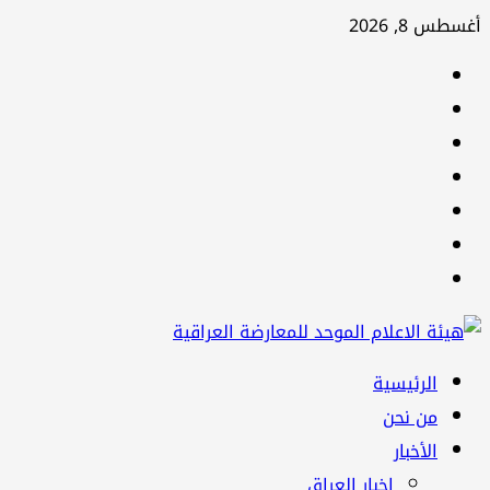
تخطي
أغسطس 8, 2026
إلى
facebook
المحتوى
Twitter
youtube
Linkedin
instagram
snapchat
Telegram
القائمة
الرئيسية
الرئيسية
من نحن
الأخبار
اخبار العراق