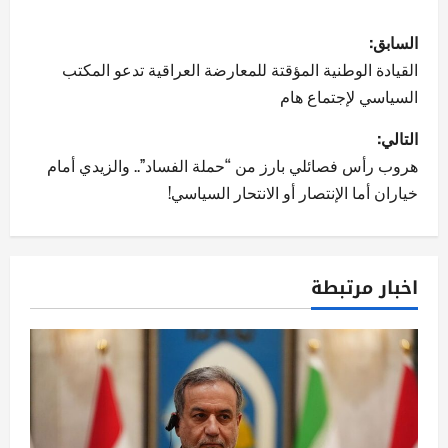
ت
السابق:
ص
القيادة الوطنية المؤقتة للمعارضة العراقية تدعو المكتب
السياسي لإجتماع هام
فّ
التالي:
ح
هروب رأس فصائلي بارز من “حملة الفساد”.. والزيدي أمام
ا
خياران أما الإنتصار أو الانتحار السياسي!
ل
م
اخبار مرتبطة
ق
ا
ل