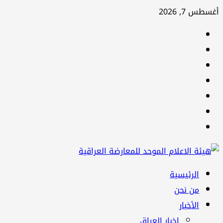
تخطي
أغسطس 7, 2026
إلى
facebook
المحتوى
Twitter
youtube
Linkedin
instagram
snapchat
Telegram
القائمة
الرئيسية
الرئيسية
من نحن
الأخبار
اخبار العراق