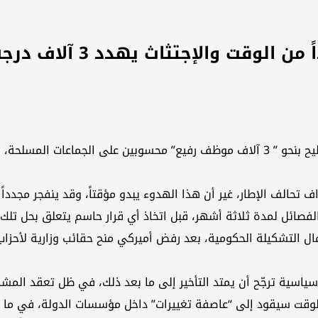
جتثاث يهدد 3 آلاف درجة خاصة بالإطاحة..
تؤكد تقارير اعلامية ان عاصفة تغييرات متوقعة في العراق قد تطيح بنحو ” 3 آلاف موظف 
اف تحالف الإطار، غير أن هذا الهدوء يبدو مؤقتاً، وقد ينفجر مجدد
فصائل لمدة ثلاثة أشهر، قبل اتخاذ أي قرار حاسم يتعلق بحل تلك 
ل التشكيلة الحكومية، بعد رفض أميركي منح حقائب وزارية لأحزاب
ر سياسية ترجّح أن يمتد التأخير إلى ما بعد ذلك، في ظل تعقد المش
لوقت سيقود إلى “عاصفة تغييرات” داخل مؤسسات الدولة، في ما تصف