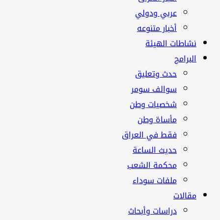
عربي ودولي
أخبار متنوعه
نشاطات الهيئة
البرامج
حدث وتعليق
سوالف سومر
شخصيات وطن
مأساة وطن
فقط في العراق
حديث الساعة
محكمة الشعب
ملفات سوداء
مقالات
دراسات وأبحاث