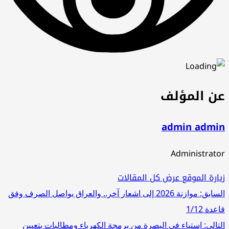
ن المؤلف
admin admi
Administrat
ارة الموقع
عرض كل المقالات
صفّح
سابق:
موازنة 2026 إلى اشعار آخر.. والعراق يواصل الصرف وفق
دة 1/12
لمقالات
تالي:
إستياء في البصرة من برمجة الكهرباء ومطالبات بتعيين