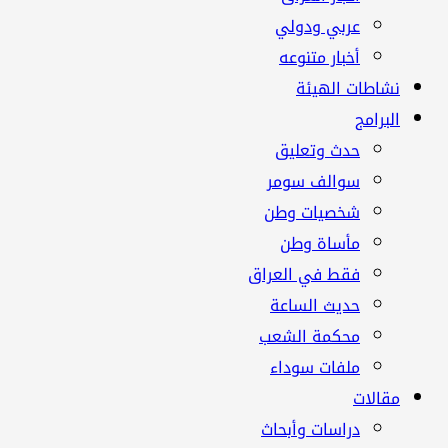
عربي ودولي
أخبار متنوعه
نشاطات الهيئة
البرامج
حدث وتعليق
سوالف سومر
شخصيات وطن
مأساة وطن
فقط في العراق
حديث الساعة
محكمة الشعب
ملفات سوداء
مقالات
دراسات وأبحاث