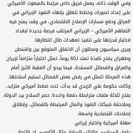
ي الوقت ذاته، يعمل فريق خاص مرتبط بالمبعوث الأميركي
ى إعداد تصورات وخطط تتعلق بإنهاء النفوذ الإيراني في
عراق ودفع مسارات الإصلاح الاقتصادي، في وقت يمنح فيه
تفاهم الأميركي – الإيراني المرتقب فرصة جديدة لبغداد
ختبار قدرتها على تنفيذ تعهدات طال انتظارها.
رى سياسيون ومحللون أن الاتفاق المتوقع بين واشنطن
وطهران يفتح نافذة تمتد لـ60 يوماً، تمثل اختباراً متزامناً لإيران
لعراق والفصائل المسلحة، فيما يبدو أن العقبة الأبرز أمام
ه المرحلة تتمثل في رفض بعض الفصائل تسليم أسلحتها.
انت حكومة علي الزيدي قد بدأت، تحت ضغط أميركي متزايد،
تح ثلاثة ملفات مترابطة دفعة واحدة: حصر السلاح بيد الدولة،
لاحقة شبكات النفوذ والمال المرتبطة بالفصائل، وإطلاق
لاحات اقتصادية واسعة.
لة أميركية واختبار إيراني
ول السياسي والنائب السابق مثال الآلوسي إن الأزمة