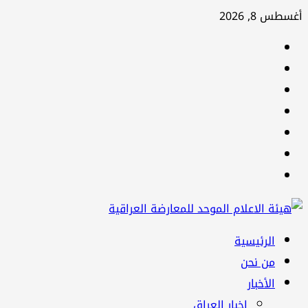
تخطي
أغسطس 8, 2026
إلى
facebook
المحتوى
Twitter
youtube
Linkedin
instagram
snapchat
Telegram
القائمة
الرئيسية
الرئيسية
من نحن
الأخبار
اخبار العراق