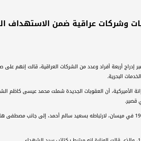
ات وشركات عراقية ضمن الاستهداف ال
ن، عبر إدراج أربعة أفراد وعدد من الشركات العراقية، قالت إنهم 
خدمات البحرية.
ي قصير.
كما أدرجت الخزانة الأميركية علي معارج البهادلي، المولود عام 1966 في ميسان، لارتباطه بسعي