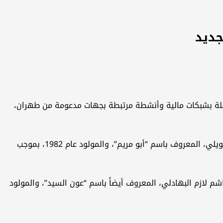
جديد
على صلة بشبكات مالية وأنشطة مرتبطة بجهات مدعومة من طهران،
وذكر بيان صادر عن مكتب مراقبة الأصول الأجنبية التابع لوزارة الخزانة الأميركية، أن العقوبات الجديدة شملت محمد عيسى كاظم الشويلي، المعروف باسم “أبو مريم”، والمولود عام 1982، بموجب
د سالم أحمد، إلى جانب مصطفى هاشم لازم البهادلي، المعروف أيضاً باسم “عون السيد”، والمولود