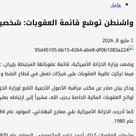
عاجل
واشنطن توسّع قائمة العقوبات: شخصي
مايو 8, 2026
وسّعت وزارة الخزانة الأميركية، قائمة عقوباتها المرتبطة بإيرا
فيما تركزت غالبية العقوبات على شركات تعمل في قطاع النفط وال
لوائح العقوبات المالية الخاصة بـحزب الله، مشيراً إلى ارتباطه بعل
عام 1980.
وشملت العقوبات كذلك أحمد خضير المكصوصي، المولود عام 1970، والذي قالت الوزارة إنه مرتبط بـكتائب سيد الشهداء.